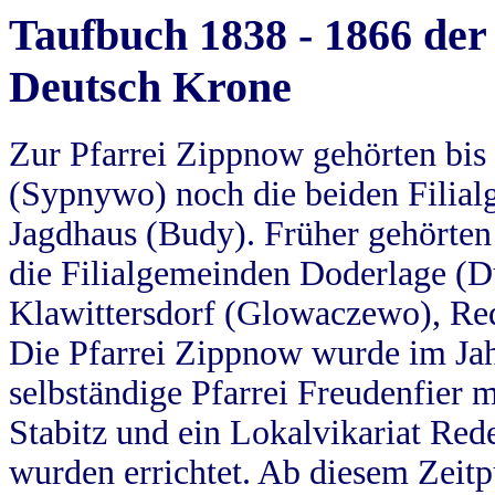
Taufbuch 1838 - 1866 der
Deutsch Krone
Zur Pfarrei Zippnow gehörten bi
(Sypnywo) noch die beiden Filial
Jagdhaus (Budy). Früher gehörten 
die Filialgemeinden Doderlage (D
Klawittersdorf (Glowaczewo), Red
Die Pfarrei Zippnow wurde im Jah
selbständige Pfarrei Freudenfier m
Stabitz und ein Lokalvikariat Red
wurden errichtet. Ab diesem Zeitp