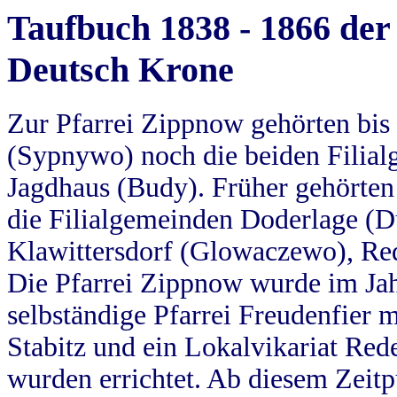
Taufbuch 1838 - 1866 der
Deutsch Krone
Zur Pfarrei Zippnow gehörten bi
(Sypnywo) noch die beiden Filial
Jagdhaus (Budy). Früher gehörten 
die Filialgemeinden Doderlage (D
Klawittersdorf (Glowaczewo), Red
Die Pfarrei Zippnow wurde im Jah
selbständige Pfarrei Freudenfier m
Stabitz und ein Lokalvikariat Red
wurden errichtet. Ab diesem Zeitp