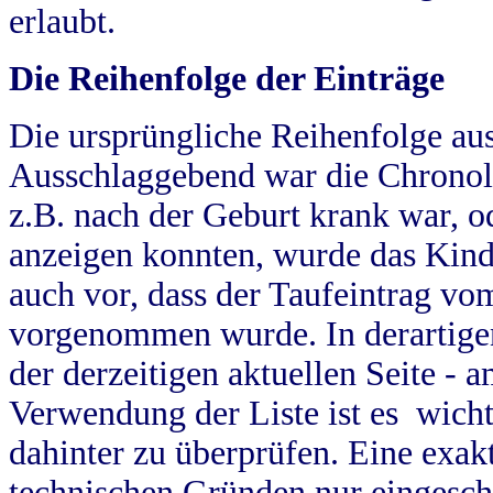
erlaubt.
Die Reihenfolge der Einträge
Die ursprüngliche Reihenfolge au
Ausschlaggebend war die Chronol
z.B. nach der Geburt krank war, od
anzeigen konnten, wurde das Kind
auch vor, dass der Taufeintrag vo
vorgenommen wurde. In derartigen
der derzeitigen aktuellen Seite -
Verwendung der Liste ist es wich
dahinter zu überprüfen. Eine exa
technischen Gründen nur eingesch