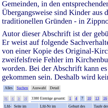
Gemeinden, in den entsprechende
Übergangsweise sind Kinder aus 
traditionellen Gründen - in Zippn
Autor dieser Abschrift ist der geb
Er weist auf folgende Sachverhalte
von einer Kopie des Original-Kirc
zweifelsfreie Fehler im Kirchenbuc
worden. Bei der Abschrift kann e
gekommen sein. Deshalb wird kein
Alles
Suchen
Auswahl
Detail
|<
<
>
>|
3380 Einträge gesamt:
1
4
7
10
13
16
Lfd-
Seite im
Lfd-Nr im
Geburt des
Taufe de