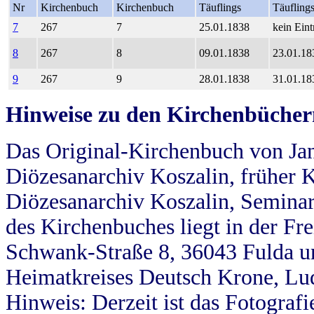
Nr
Kirchenbuch
Kirchenbuch
Täuflings
Täufling
7
267
7
25.01.1838
kein Eint
8
267
8
09.01.1838
23.01.18
9
267
9
28.01.1838
31.01.18
Hinweise zu den Kirchenbücher
Das Original-Kirchenbuch von Jan
Diözesanarchiv Koszalin, früher Kö
Diözesanarchiv Koszalin, Seminar
des Kirchenbuches liegt in der Fr
Schwank-Straße 8, 36043 Fulda u
Heimatkreises Deutsch Krone, Lu
Hinweis: Derzeit ist das Fotograf