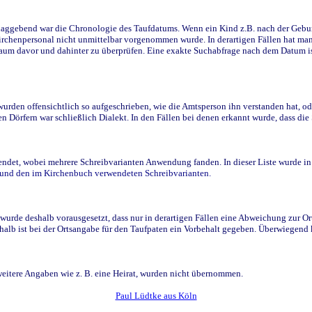
ggebend war die Chronologie des Taufdatums. Wenn ein Kind z.B. nach der Geburt 
rchenpersonal nicht unmittelbar vorgenommen wurde. In derartigen Fällen hat man d
raum davor und dahinter zu überprüfen. Eine exakte Suchabfrage nach dem Datum i
den offensichtlich so aufgeschrieben, wie die Amtsperson ihn verstanden hat, ode
n Dörfern war schließlich Dialekt. In den Fällen bei denen erkannt wurde, dass di
t, wobei mehrere Schreibvarianten Anwendung fanden. In dieser Liste wurde in de
n und den im Kirchenbuch verwendeten Schreibvarianten.
wurde deshalb vorausgesetzt, dass nur in derartigen Fällen eine Abweichung zur O
eshalb ist bei der Ortsangabe für den Taufpaten ein Vorbehalt gegeben. Überwiegen
weitere Angaben wie z. B. eine Heirat, wurden nicht übernommen.
Paul Lüdtke aus Köln