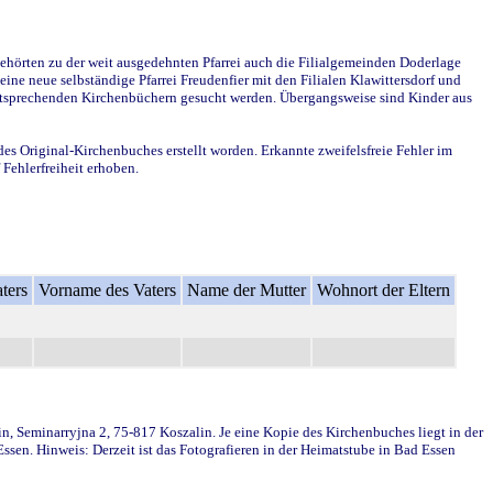
ehörten zu der weit ausgedehnten Pfarrei auch die Filialgemeinden Doderlage
ine neue selbständige Pfarrei Freudenfier mit den Filialen Klawittersdorf und
 entsprechenden Kirchenbüchern gesucht werden. Übergangsweise sind Kinder aus
des Original-Kirchenbuches erstellt worden. Erkannte zweifelsfreie Fehler im
Fehlerfreiheit erhoben.
ters
Vorname des Vaters
Name der Mutter
Wohnort der Eltern
in, Seminarryjna 2, 75-817 Koszalin. Je eine Kopie des Kirchenbuches liegt in der
en. Hinweis: Derzeit ist das Fotografieren in der Heimatstube in Bad Essen