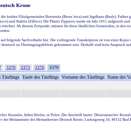
Deutsch Krone
ie beiden Filialgemeinden Briesenitz (Brzez`nica) und Jagdhaus (Budy). Früher g
yce) und Stabitz (Zdbice). Die Pfarrei Zippnow wurde im Jahr 1911 aufgeteilt und e
en errichtet. Ab diesem Zeitpunkt, müssen für diese ländlichen Gemeinden, in den
worden.
 auf folgende Sachverhalte hin: Die vorliegende Transkription ist von einer Kopie 
aber dennoch zu Übertragungsfehlern gekommen sein. Deshalb wird kein Anspruch auf 
7
3370
3373
3376
3379
 Täuflings
Taufe des Täuflings
Vorname des Täuflings
Name des Va
iv Koszalin, früher Köslin, in Polen. Die Anschrift lautet: Diözesanarchiv Koszal
v der Heimatstube des Heimatkreises Deutsch Krone, Ludwigsweg 10, 49152 Bad Ess