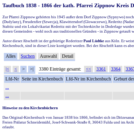
Taufbuch 1838 - 1866 der kath. Pfarrei Zippnow Kreis 
Zur Pfarrei Zippnow gehörten bis 1945 außer dem Dorf Zippnow (Sypnywo) noch d
(Dudylany), Freudenfier (Szwecja), Klawittersdorf (Glowaczewo), Rederitz (Nadarz
Stabitz und ein Lokalvikariat Rederitz mit der Tochterkirche in Doderlage wurd
diesen Gemeinden - wohl noch aus traditionellen Gründen - in Zippnow getauft 
Autor dieser Abschrift ist der gebürtige Rederitzer
Paul Lüdtke
aus Köln. Er weist
Kirchenbuch, sind in dieser Liste korrigiert worden. Bei der Abschrift kann es 
Alles
Suchen
Auswahl
Detail
|<
<
>
>|
3380 Einträge gesamt:
<<
3361
3364
336
Lfd-Nr
Seite im Kirchenbuch
Lfd-Nr im Kirchenbuch
Geburt des
...
...
Hinweise zu den Kirchenbüchern
Das Original-Kirchenbuch von Januar 1838 bis 1866, befindet sich im Diözesanarch
Freien Prälatur Schneidemühl, Josef-Schwank-Straße 8, 36043 Fulda und im Archi
erlaubt.