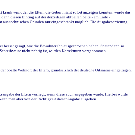
krank war, oder die Eltern die Geburt nicht sofort anzeigen konnten, wurde das
ann diesen Eintrag auf der derzeitigen aktuellen Seite - am Ende -
st aus technischen Gründen nur eingeschränkt möglich. Die Ausgabesortierung
r besser gesagt, wie die Bewohner ihn ausgesprochen haben. Später dann so
e Schreibweise nicht richtig ist, wurden Korrekturen vorgenommen.
r Spalte Wohnort der Eltern, grundsätzlich der deutsche Ortsname eingetragen.
rtsangabe der Eltern vorliegt, wenn diese auch angegeben wurde. Hierbei wurde
d kann man aber von der Richtigkeit dieser Angabe ausgehen.