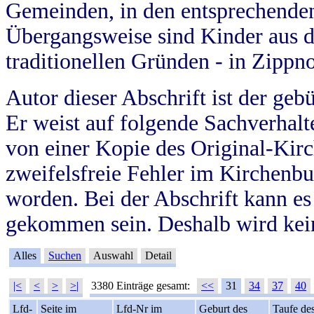
Gemeinden, in den entsprechende
Übergangsweise sind Kinder aus 
traditionellen Gründen - in Zippn
Autor dieser Abschrift ist der geb
Er weist auf folgende Sachverhalte
von einer Kopie des Original-Kirc
zweifelsfreie Fehler im Kirchenbuc
worden. Bei der Abschrift kann e
gekommen sein. Deshalb wird kein
Alles
Suchen
Auswahl
Detail
|<
<
>
>|
3380 Einträge gesamt:
<<
31
34
37
40
Lfd-
Seite im
Lfd-Nr im
Geburt des
Taufe de