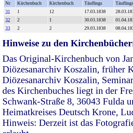
Nr
Kirchenbuch
Kirchenbuch
Täuflings
Täufling
31
1
12
17.03.1838
28.03.18
32
2
1
30.03.1838
01.04.18
33
2
2
29.03.1838
08.04.18
Hinweise zu den Kirchenbücher
Das Original-Kirchenbuch von Jan
Diözesanarchiv Koszalin, früher Kö
Diözesanarchiv Koszalin, Seminar
des Kirchenbuches liegt in der Fr
Schwank-Straße 8, 36043 Fulda u
Heimatkreises Deutsch Krone, Lu
Hinweis: Derzeit ist das Fotograf