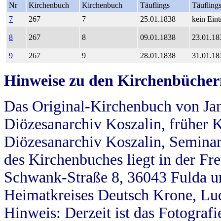
Nr
Kirchenbuch
Kirchenbuch
Täuflings
Täufling
7
267
7
25.01.1838
kein Eint
8
267
8
09.01.1838
23.01.18
9
267
9
28.01.1838
31.01.18
Hinweise zu den Kirchenbücher
Das Original-Kirchenbuch von Jan
Diözesanarchiv Koszalin, früher Kö
Diözesanarchiv Koszalin, Seminar
des Kirchenbuches liegt in der Fr
Schwank-Straße 8, 36043 Fulda u
Heimatkreises Deutsch Krone, Lu
Hinweis: Derzeit ist das Fotograf