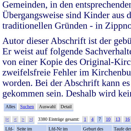
Gemeinden, in den entsprechende
Übergangsweise sind Kinder aus 
traditionellen Gründen - in Zippn
Autor dieser Abschrift ist der geb
Er weist auf folgende Sachverhalte
von einer Kopie des Original-Kirc
zweifelsfreie Fehler im Kirchenbuc
worden. Bei der Abschrift kann e
gekommen sein. Deshalb wird kein
Alles
Suchen
Auswahl
Detail
|<
<
>
>|
3380 Einträge gesamt:
1
4
7
10
13
16
Lfd-
Seite im
Lfd-Nr im
Geburt des
Taufe de