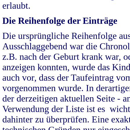
erlaubt.
Die Reihenfolge der Einträge
Die ursprüngliche Reihenfolge au
Ausschlaggebend war die Chronol
z.B. nach der Geburt krank war, od
anzeigen konnten, wurde das Kind
auch vor, dass der Taufeintrag vo
vorgenommen wurde. In derartigen
der derzeitigen aktuellen Seite -
Verwendung der Liste ist es wich
dahinter zu überprüfen. Eine exa
technischen Gründen nur eingesch