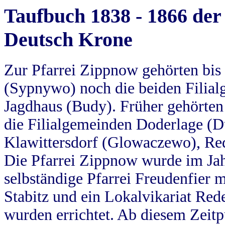
Taufbuch 1838 - 1866 der
Deutsch Krone
Zur Pfarrei Zippnow gehörten bi
(Sypnywo) noch die beiden Filial
Jagdhaus (Budy). Früher gehörten 
die Filialgemeinden Doderlage (D
Klawittersdorf (Glowaczewo), Red
Die Pfarrei Zippnow wurde im Jah
selbständige Pfarrei Freudenfier m
Stabitz und ein Lokalvikariat Red
wurden errichtet. Ab diesem Zeitp