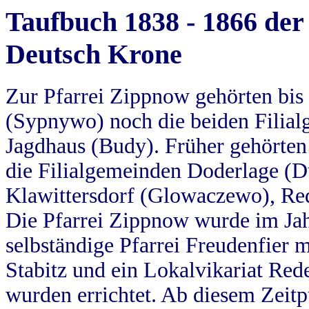
Taufbuch 1838 - 1866 der
Deutsch Krone
Zur Pfarrei Zippnow gehörten bi
(Sypnywo) noch die beiden Filial
Jagdhaus (Budy). Früher gehörten 
die Filialgemeinden Doderlage (D
Klawittersdorf (Glowaczewo), Red
Die Pfarrei Zippnow wurde im Jah
selbständige Pfarrei Freudenfier m
Stabitz und ein Lokalvikariat Red
wurden errichtet. Ab diesem Zeitp