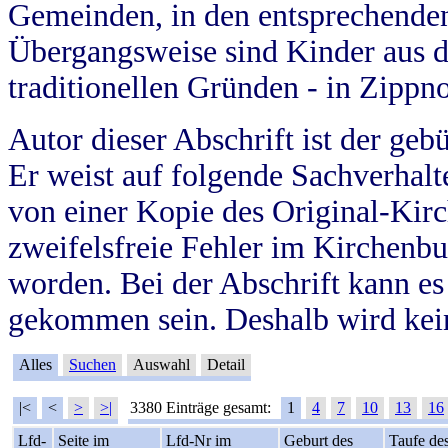
Gemeinden, in den entsprechende
Übergangsweise sind Kinder aus 
traditionellen Gründen - in Zippn
Autor dieser Abschrift ist der geb
Er weist auf folgende Sachverhalte
von einer Kopie des Original-Kirc
zweifelsfreie Fehler im Kirchenbuc
worden. Bei der Abschrift kann e
gekommen sein. Deshalb wird kein
Alles
Suchen
Auswahl
Detail
|<
<
>
>|
3380 Einträge gesamt:
1
4
7
10
13
16
Lfd-
Seite im
Lfd-Nr im
Geburt des
Taufe de