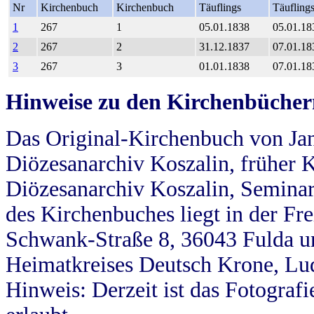
Nr
Kirchenbuch
Kirchenbuch
Täuflings
Täufling
1
267
1
05.01.1838
05.01.18
2
267
2
31.12.1837
07.01.18
3
267
3
01.01.1838
07.01.18
Hinweise zu den Kirchenbücher
Das Original-Kirchenbuch von Jan
Diözesanarchiv Koszalin, früher Kö
Diözesanarchiv Koszalin, Seminar
des Kirchenbuches liegt in der Fr
Schwank-Straße 8, 36043 Fulda u
Heimatkreises Deutsch Krone, Lu
Hinweis: Derzeit ist das Fotograf