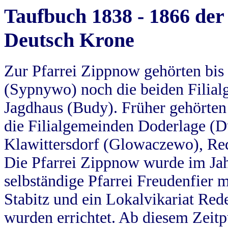
Taufbuch 1838 - 1866 der
Deutsch Krone
Zur Pfarrei Zippnow gehörten bi
(Sypnywo) noch die beiden Filial
Jagdhaus (Budy). Früher gehörten 
die Filialgemeinden Doderlage (D
Klawittersdorf (Glowaczewo), Red
Die Pfarrei Zippnow wurde im Jah
selbständige Pfarrei Freudenfier m
Stabitz und ein Lokalvikariat Red
wurden errichtet. Ab diesem Zeitp