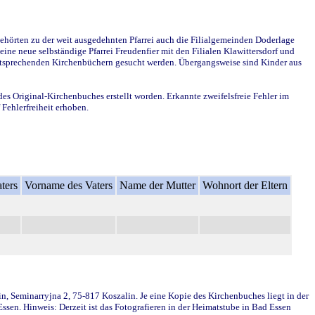
ehörten zu der weit ausgedehnten Pfarrei auch die Filialgemeinden Doderlage
ine neue selbständige Pfarrei Freudenfier mit den Filialen Klawittersdorf und
 entsprechenden Kirchenbüchern gesucht werden. Übergangsweise sind Kinder aus
des Original-Kirchenbuches erstellt worden. Erkannte zweifelsfreie Fehler im
Fehlerfreiheit erhoben.
ters
Vorname des Vaters
Name der Mutter
Wohnort der Eltern
in, Seminarryjna 2, 75-817 Koszalin. Je eine Kopie des Kirchenbuches liegt in der
en. Hinweis: Derzeit ist das Fotografieren in der Heimatstube in Bad Essen