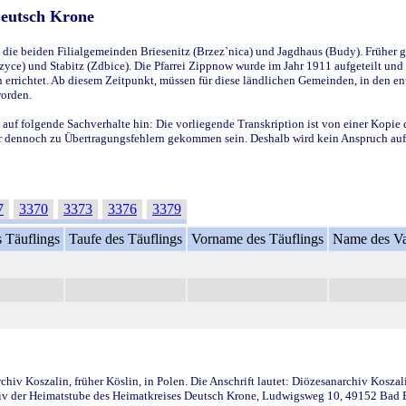
Deutsch Krone
ie beiden Filialgemeinden Briesenitz (Brzez`nica) und Jagdhaus (Budy). Früher g
yce) und Stabitz (Zdbice). Die Pfarrei Zippnow wurde im Jahr 1911 aufgeteilt und e
en errichtet. Ab diesem Zeitpunkt, müssen für diese ländlichen Gemeinden, in den
worden.
 auf folgende Sachverhalte hin: Die vorliegende Transkription ist von einer Kopie 
aber dennoch zu Übertragungsfehlern gekommen sein. Deshalb wird kein Anspruch auf 
7
3370
3373
3376
3379
 Täuflings
Taufe des Täuflings
Vorname des Täuflings
Name des Va
iv Koszalin, früher Köslin, in Polen. Die Anschrift lautet: Diözesanarchiv Koszal
v der Heimatstube des Heimatkreises Deutsch Krone, Ludwigsweg 10, 49152 Bad Ess