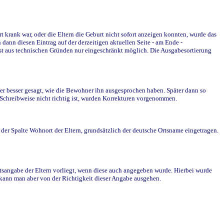
krank war, oder die Eltern die Geburt nicht sofort anzeigen konnten, wurde das
ann diesen Eintrag auf der derzeitigen aktuellen Seite - am Ende -
st aus technischen Gründen nur eingeschränkt möglich. Die Ausgabesortierung
r besser gesagt, wie die Bewohner ihn ausgesprochen haben. Später dann so
e Schreibweise nicht richtig ist, wurden Korrekturen vorgenommen.
r Spalte Wohnort der Eltern, grundsätzlich der deutsche Ortsname eingetragen.
rtsangabe der Eltern vorliegt, wenn diese auch angegeben wurde. Hierbei wurde
d kann man aber von der Richtigkeit dieser Angabe ausgehen.