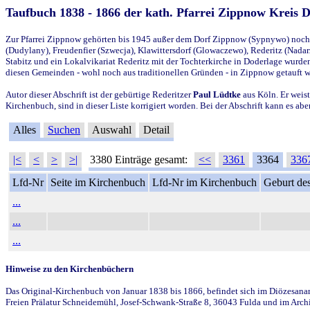
Taufbuch 1838 - 1866 der kath. Pfarrei Zippnow Kreis 
Zur Pfarrei Zippnow gehörten bis 1945 außer dem Dorf Zippnow (Sypnywo) noch d
(Dudylany), Freudenfier (Szwecja), Klawittersdorf (Glowaczewo), Rederitz (Nadarz
Stabitz und ein Lokalvikariat Rederitz mit der Tochterkirche in Doderlage wurd
diesen Gemeinden - wohl noch aus traditionellen Gründen - in Zippnow getauft 
Autor dieser Abschrift ist der gebürtige Rederitzer
Paul Lüdtke
aus Köln. Er weist
Kirchenbuch, sind in dieser Liste korrigiert worden. Bei der Abschrift kann es 
Alles
Suchen
Auswahl
Detail
|<
<
>
>|
3380 Einträge gesamt:
<<
3361
3364
336
Lfd-Nr
Seite im Kirchenbuch
Lfd-Nr im Kirchenbuch
Geburt des
...
...
...
Hinweise zu den Kirchenbüchern
Das Original-Kirchenbuch von Januar 1838 bis 1866, befindet sich im Diözesanarch
Freien Prälatur Schneidemühl, Josef-Schwank-Straße 8, 36043 Fulda und im Archi