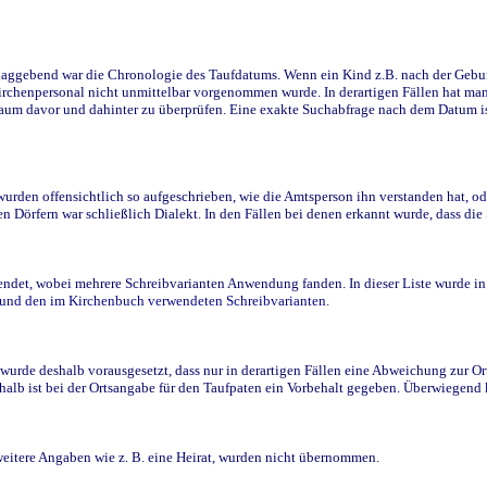
ggebend war die Chronologie des Taufdatums. Wenn ein Kind z.B. nach der Geburt 
rchenpersonal nicht unmittelbar vorgenommen wurde. In derartigen Fällen hat man d
raum davor und dahinter zu überprüfen. Eine exakte Suchabfrage nach dem Datum i
den offensichtlich so aufgeschrieben, wie die Amtsperson ihn verstanden hat, ode
n Dörfern war schließlich Dialekt. In den Fällen bei denen erkannt wurde, dass di
t, wobei mehrere Schreibvarianten Anwendung fanden. In dieser Liste wurde in de
n und den im Kirchenbuch verwendeten Schreibvarianten.
wurde deshalb vorausgesetzt, dass nur in derartigen Fällen eine Abweichung zur O
eshalb ist bei der Ortsangabe für den Taufpaten ein Vorbehalt gegeben. Überwiegen
weitere Angaben wie z. B. eine Heirat, wurden nicht übernommen.