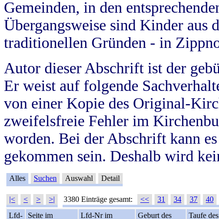
Gemeinden, in den entsprechende
Übergangsweise sind Kinder aus 
traditionellen Gründen - in Zippn
Autor dieser Abschrift ist der geb
Er weist auf folgende Sachverhalte
von einer Kopie des Original-Kirc
zweifelsfreie Fehler im Kirchenbuc
worden. Bei der Abschrift kann e
gekommen sein. Deshalb wird kein
Alles
Suchen
Auswahl
Detail
|<
<
>
>|
3380 Einträge gesamt:
<<
31
34
37
40
Lfd-
Seite im
Lfd-Nr im
Geburt des
Taufe des