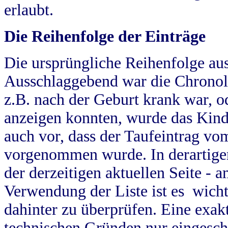
erlaubt.
Die Reihenfolge der Einträge
Die ursprüngliche Reihenfolge au
Ausschlaggebend war die Chronol
z.B. nach der Geburt krank war, od
anzeigen konnten, wurde das Kind
auch vor, dass der Taufeintrag vo
vorgenommen wurde. In derartigen
der derzeitigen aktuellen Seite -
Verwendung der Liste ist es wich
dahinter zu überprüfen. Eine exa
technischen Gründen nur eingesch