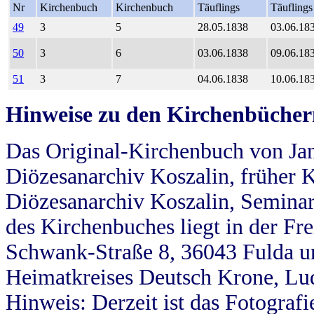
Nr
Kirchenbuch
Kirchenbuch
Täuflings
Täuflings
49
3
5
28.05.1838
03.06.18
50
3
6
03.06.1838
09.06.18
51
3
7
04.06.1838
10.06.18
Hinweise zu den Kirchenbücher
Das Original-Kirchenbuch von Jan
Diözesanarchiv Koszalin, früher Kö
Diözesanarchiv Koszalin, Seminar
des Kirchenbuches liegt in der Fr
Schwank-Straße 8, 36043 Fulda u
Heimatkreises Deutsch Krone, Lu
Hinweis: Derzeit ist das Fotograf