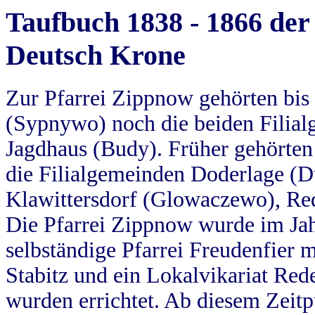
Taufbuch 1838 - 1866 der
Deutsch Krone
Zur Pfarrei Zippnow gehörten bi
(Sypnywo) noch die beiden Filial
Jagdhaus (Budy). Früher gehörten 
die Filialgemeinden Doderlage (D
Klawittersdorf (Glowaczewo), Red
Die Pfarrei Zippnow wurde im Jah
selbständige Pfarrei Freudenfier m
Stabitz und ein Lokalvikariat Red
wurden errichtet. Ab diesem Zeitp