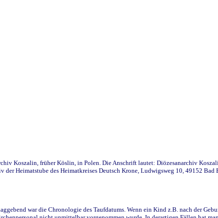
iv Koszalin, früher Köslin, in Polen. Die Anschrift lautet: Diözesanarchiv Koszal
v der Heimatstube des Heimatkreises Deutsch Krone, Ludwigsweg 10, 49152 Bad Ess
ggebend war die Chronologie des Taufdatums. Wenn ein Kind z.B. nach der Geburt 
rchenpersonal nicht unmittelbar vorgenommen wurde. In derartigen Fällen hat man d