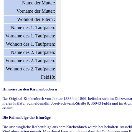
Name der Mutter:
Vorname der Mutter:
Wohnort der Eltern :
Name des 1. Taufpaten:
Vorname des 1. Taufpaten:
Wohnort des 1. Taufpaten:
Name des 2. Taufpaten:
Vorname des 2. Taufpaten:
Wohnort des 2. Taufpaten:
Feld18:
Hinweise zu den Kirchenbüchern
Das Original-Kirchenbuch von Januar 1838 bis 1866, befindet sich im Diözesanarch
Freien Prälatur Schneidemühl, Josef-Schwank-Straße 8, 36043 Fulda und im Archi
erlaubt.
Die Reihenfolge der Einträge
Die ursprüngliche Reihenfolge aus dem Kirchenbuch wurde bei behalten. Ausschla
Kind eben später getauft. Manchmal kam es auch vor, dass der Taufeintrag vom Ki