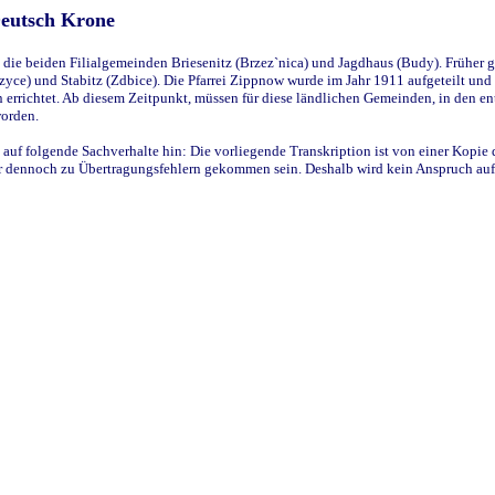
Deutsch Krone
ie beiden Filialgemeinden Briesenitz (Brzez`nica) und Jagdhaus (Budy). Früher g
yce) und Stabitz (Zdbice). Die Pfarrei Zippnow wurde im Jahr 1911 aufgeteilt und e
en errichtet. Ab diesem Zeitpunkt, müssen für diese ländlichen Gemeinden, in den
worden.
 auf folgende Sachverhalte hin: Die vorliegende Transkription ist von einer Kopie 
aber dennoch zu Übertragungsfehlern gekommen sein. Deshalb wird kein Anspruch auf 