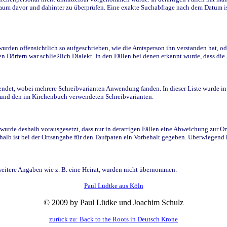
raum davor und dahinter zu überprüfen. Eine exakte Suchabfrage nach dem Datum i
den offensichtlich so aufgeschrieben, wie die Amtsperson ihn verstanden hat, ode
n Dörfern war schließlich Dialekt. In den Fällen bei denen erkannt wurde, dass di
t, wobei mehrere Schreibvarianten Anwendung fanden. In dieser Liste wurde in de
n und den im Kirchenbuch verwendeten Schreibvarianten.
wurde deshalb vorausgesetzt, dass nur in derartigen Fällen eine Abweichung zur O
eshalb ist bei der Ortsangabe für den Taufpaten ein Vorbehalt gegeben. Überwiegen
weitere Angaben wie z. B. eine Heirat, wurden nicht übernommen.
Paul Lüdtke aus Köln
© 2009 by Paul Lüdke und Joachim Schulz
zurück zu: Back to the Roots in Deutsch Krone