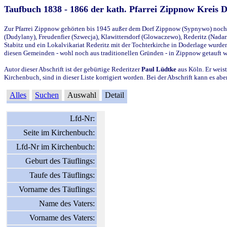
Taufbuch 1838 - 1866 der kath. Pfarrei Zippnow Kreis 
Zur Pfarrei Zippnow gehörten bis 1945 außer dem Dorf Zippnow (Sypnywo) noch d
(Dudylany), Freudenfier (Szwecja), Klawittersdorf (Glowaczewo), Rederitz (Nadarz
Stabitz und ein Lokalvikariat Rederitz mit der Tochterkirche in Doderlage wurd
diesen Gemeinden - wohl noch aus traditionellen Gründen - in Zippnow getauft 
Autor dieser Abschrift ist der gebürtige Rederitzer
Paul Lüdtke
aus Köln. Er weist
Kirchenbuch, sind in dieser Liste korrigiert worden. Bei der Abschrift kann es 
Alles
Suchen
Auswahl
Detail
Lfd-Nr:
Seite im Kirchenbuch:
Lfd-Nr im Kirchenbuch:
Geburt des Täuflings:
Taufe des Täuflings:
Vorname des Täuflings:
Name des Vaters:
Vorname des Vaters: