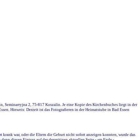
in, Seminarryjna 2, 75-817 Koszalin. Je eine Kopie des Kirchenbuches liegt in der
en. Hinweis: Derzeit ist das Fotografieren in der Heimatstube in Bad Essen
krank war, oder die Eltern die Geburt nicht sofort anzeigen konnten, wurde das
ann diesen Eintrag auf der derzeitigen aktuellen Seite - am Ende -