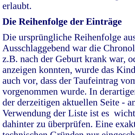
erlaubt.
Die Reihenfolge der Einträge
Die ursprüngliche Reihenfolge au
Ausschlaggebend war die Chronol
z.B. nach der Geburt krank war, od
anzeigen konnten, wurde das Kind
auch vor, dass der Taufeintrag vo
vorgenommen wurde. In derartigen
der derzeitigen aktuellen Seite -
Verwendung der Liste ist es wich
dahinter zu überprüfen. Eine exa
technischen Gründen nur eingesch