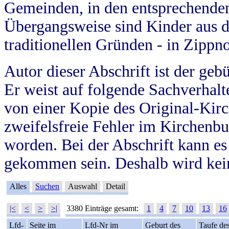
Gemeinden, in den entsprechende
Übergangsweise sind Kinder aus 
traditionellen Gründen - in Zippn
Autor dieser Abschrift ist der geb
Er weist auf folgende Sachverhalte
von einer Kopie des Original-Kirc
zweifelsfreie Fehler im Kirchenbuc
worden. Bei der Abschrift kann e
gekommen sein. Deshalb wird kein
Alles
Suchen
Auswahl
Detail
|<
<
>
>|
3380 Einträge gesamt:
1
4
7
10
13
16
Lfd-
Seite im
Lfd-Nr im
Geburt des
Taufe de