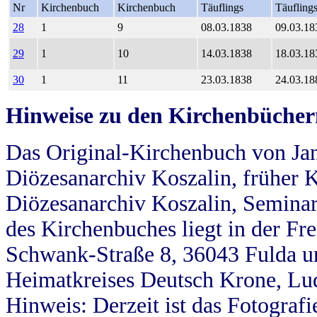
Nr
Kirchenbuch
Kirchenbuch
Täuflings
Täufling
28
1
9
08.03.1838
09.03.18
29
1
10
14.03.1838
18.03.18
30
1
11
23.03.1838
24.03.18
Hinweise zu den Kirchenbücher
Das Original-Kirchenbuch von Jan
Diözesanarchiv Koszalin, früher Kö
Diözesanarchiv Koszalin, Seminar
des Kirchenbuches liegt in der Fr
Schwank-Straße 8, 36043 Fulda u
Heimatkreises Deutsch Krone, Lu
Hinweis: Derzeit ist das Fotograf