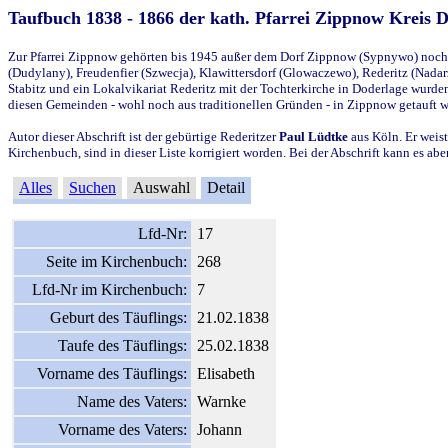
Taufbuch 1838 - 1866 der kath. Pfarrei Zippnow Kreis 
Zur Pfarrei Zippnow gehörten bis 1945 außer dem Dorf Zippnow (Sypnywo) noch d
(Dudylany), Freudenfier (Szwecja), Klawittersdorf (Glowaczewo), Rederitz (Nadarz
Stabitz und ein Lokalvikariat Rederitz mit der Tochterkirche in Doderlage wurd
diesen Gemeinden - wohl noch aus traditionellen Gründen - in Zippnow getauft 
Autor dieser Abschrift ist der gebürtige Rederitzer
Paul Lüdtke
aus Köln. Er weist
Kirchenbuch, sind in dieser Liste korrigiert worden. Bei der Abschrift kann es 
Alles
Suchen
Auswahl
Detail
Lfd-Nr:
17
Seite im Kirchenbuch:
268
Lfd-Nr im Kirchenbuch:
7
Geburt des Täuflings:
21.02.1838
Taufe des Täuflings:
25.02.1838
Vorname des Täuflings:
Elisabeth
Name des Vaters:
Warnke
Vorname des Vaters:
Johann