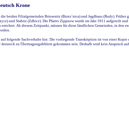
Deutsch Krone
ie beiden Filialgemeinden Briesenitz (Brzez`nica) und Jagdhaus (Budy). Früher g
yce) und Stabitz (Zdbice). Die Pfarrei Zippnow wurde im Jahr 1911 aufgeteilt und e
en errichtet. Ab diesem Zeitpunkt, müssen für diese ländlichen Gemeinden, in den
worden.
 auf folgende Sachverhalte hin: Die vorliegende Transkription ist von einer Kopie 
aber dennoch zu Übertragungsfehlern gekommen sein. Deshalb wird kein Anspruch auf 