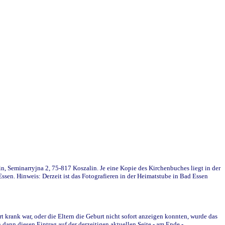
in, Seminarryjna 2, 75-817 Koszalin. Je eine Kopie des Kirchenbuches liegt in der
en. Hinweis: Derzeit ist das Fotografieren in der Heimatstube in Bad Essen
krank war, oder die Eltern die Geburt nicht sofort anzeigen konnten, wurde das
ann diesen Eintrag auf der derzeitigen aktuellen Seite - am Ende -