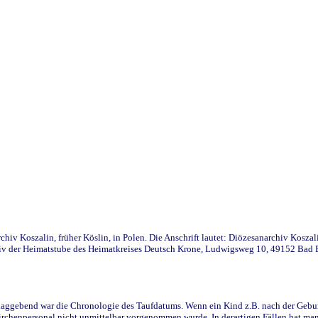
iv Koszalin, früher Köslin, in Polen. Die Anschrift lautet: Diözesanarchiv Koszal
v der Heimatstube des Heimatkreises Deutsch Krone, Ludwigsweg 10, 49152 Bad Ess
ggebend war die Chronologie des Taufdatums. Wenn ein Kind z.B. nach der Geburt 
rchenpersonal nicht unmittelbar vorgenommen wurde. In derartigen Fällen hat man d