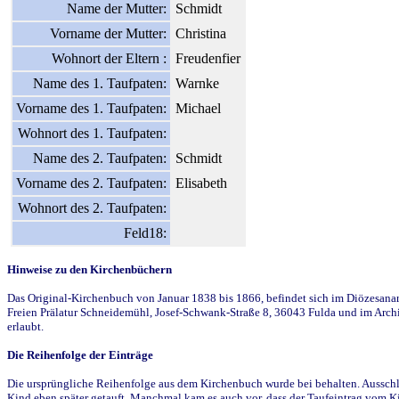
Name der Mutter:
Schmidt
Vorname der Mutter:
Christina
Wohnort der Eltern :
Freudenfier
Name des 1. Taufpaten:
Warnke
Vorname des 1. Taufpaten:
Michael
Wohnort des 1. Taufpaten:
Name des 2. Taufpaten:
Schmidt
Vorname des 2. Taufpaten:
Elisabeth
Wohnort des 2. Taufpaten:
Feld18:
Hinweise zu den Kirchenbüchern
Das Original-Kirchenbuch von Januar 1838 bis 1866, befindet sich im Diözesanarch
Freien Prälatur Schneidemühl, Josef-Schwank-Straße 8, 36043 Fulda und im Archi
erlaubt.
Die Reihenfolge der Einträge
Die ursprüngliche Reihenfolge aus dem Kirchenbuch wurde bei behalten. Ausschla
Kind eben später getauft. Manchmal kam es auch vor, dass der Taufeintrag vom Ki