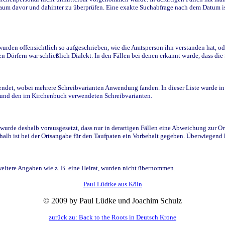
raum davor und dahinter zu überprüfen. Eine exakte Suchabfrage nach dem Datum i
den offensichtlich so aufgeschrieben, wie die Amtsperson ihn verstanden hat, ode
n Dörfern war schließlich Dialekt. In den Fällen bei denen erkannt wurde, dass di
t, wobei mehrere Schreibvarianten Anwendung fanden. In dieser Liste wurde in de
n und den im Kirchenbuch verwendeten Schreibvarianten.
wurde deshalb vorausgesetzt, dass nur in derartigen Fällen eine Abweichung zur O
eshalb ist bei der Ortsangabe für den Taufpaten ein Vorbehalt gegeben. Überwiegen
weitere Angaben wie z. B. eine Heirat, wurden nicht übernommen.
Paul Lüdtke aus Köln
© 2009 by Paul Lüdke und Joachim Schulz
zurück zu: Back to the Roots in Deutsch Krone