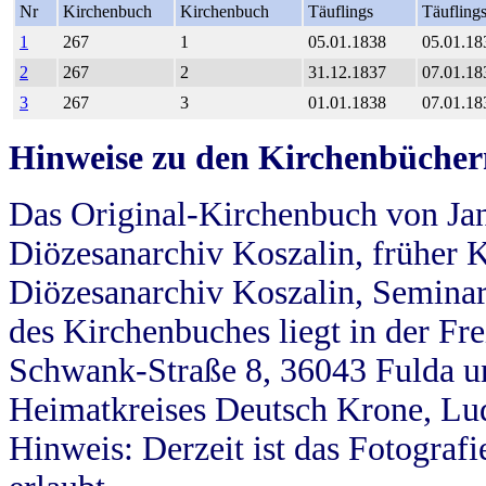
Nr
Kirchenbuch
Kirchenbuch
Täuflings
Täufling
1
267
1
05.01.1838
05.01.18
2
267
2
31.12.1837
07.01.18
3
267
3
01.01.1838
07.01.18
Hinweise zu den Kirchenbücher
Das Original-Kirchenbuch von Jan
Diözesanarchiv Koszalin, früher Kö
Diözesanarchiv Koszalin, Seminar
des Kirchenbuches liegt in der Fr
Schwank-Straße 8, 36043 Fulda u
Heimatkreises Deutsch Krone, Lu
Hinweis: Derzeit ist das Fotograf