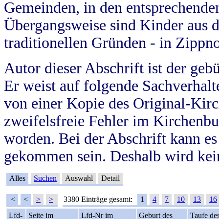
Gemeinden, in den entsprechende
Übergangsweise sind Kinder aus 
traditionellen Gründen - in Zippn
Autor dieser Abschrift ist der geb
Er weist auf folgende Sachverhalte
von einer Kopie des Original-Kirc
zweifelsfreie Fehler im Kirchenbuc
worden. Bei der Abschrift kann e
gekommen sein. Deshalb wird kein
Alles
Suchen
Auswahl
Detail
|<
<
>
>|
3380 Einträge gesamt:
1
4
7
10
13
16
Lfd-
Seite im
Lfd-Nr im
Geburt des
Taufe de