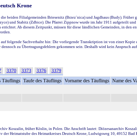
Deutsch Krone
ie beiden Filialgemeinden Briesenitz (Brzez`nica) und Jagdhaus (Budy). Früher g
yce) und Stabitz (Zdbice). Die Pfarrei Zippnow wurde im Jahr 1911 aufgeteilt und e
en errichtet. Ab diesem Zeitpunkt, müssen für diese ländlichen Gemeinden, in den
worden.
 auf folgende Sachverhalte hin: Die vorliegende Transkription ist von einer Kopie 
aber dennoch zu Übertragungsfehlern gekommen sein. Deshalb wird kein Anspruch auf 
7
3370
3373
3376
3379
 Täuflings
Taufe des Täuflings
Vorname des Täuflings
Name des Va
iv Koszalin, früher Köslin, in Polen. Die Anschrift lautet: Diözesanarchiv Koszal
v der Heimatstube des Heimatkreises Deutsch Krone, Ludwigsweg 10, 49152 Bad Ess