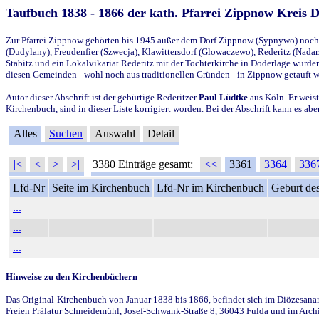
Taufbuch 1838 - 1866 der kath. Pfarrei Zippnow Kreis 
Zur Pfarrei Zippnow gehörten bis 1945 außer dem Dorf Zippnow (Sypnywo) noch d
(Dudylany), Freudenfier (Szwecja), Klawittersdorf (Glowaczewo), Rederitz (Nadarz
Stabitz und ein Lokalvikariat Rederitz mit der Tochterkirche in Doderlage wurd
diesen Gemeinden - wohl noch aus traditionellen Gründen - in Zippnow getauft 
Autor dieser Abschrift ist der gebürtige Rederitzer
Paul Lüdtke
aus Köln. Er weist
Kirchenbuch, sind in dieser Liste korrigiert worden. Bei der Abschrift kann es 
Alles
Suchen
Auswahl
Detail
|<
<
>
>|
3380 Einträge gesamt:
<<
3361
3364
336
Lfd-Nr
Seite im Kirchenbuch
Lfd-Nr im Kirchenbuch
Geburt des
...
...
...
Hinweise zu den Kirchenbüchern
Das Original-Kirchenbuch von Januar 1838 bis 1866, befindet sich im Diözesanarch
Freien Prälatur Schneidemühl, Josef-Schwank-Straße 8, 36043 Fulda und im Archi