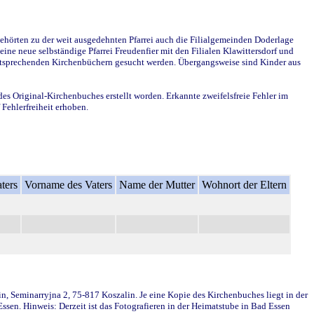
ehörten zu der weit ausgedehnten Pfarrei auch die Filialgemeinden Doderlage
ine neue selbständige Pfarrei Freudenfier mit den Filialen Klawittersdorf und
 entsprechenden Kirchenbüchern gesucht werden. Übergangsweise sind Kinder aus
des Original-Kirchenbuches erstellt worden. Erkannte zweifelsfreie Fehler im
Fehlerfreiheit erhoben.
ters
Vorname des Vaters
Name der Mutter
Wohnort der Eltern
in, Seminarryjna 2, 75-817 Koszalin. Je eine Kopie des Kirchenbuches liegt in der
en. Hinweis: Derzeit ist das Fotografieren in der Heimatstube in Bad Essen