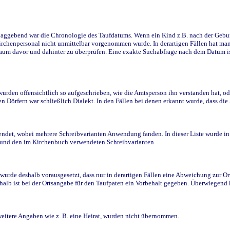
ggebend war die Chronologie des Taufdatums. Wenn ein Kind z.B. nach der Geburt 
rchenpersonal nicht unmittelbar vorgenommen wurde. In derartigen Fällen hat man d
raum davor und dahinter zu überprüfen. Eine exakte Suchabfrage nach dem Datum i
den offensichtlich so aufgeschrieben, wie die Amtsperson ihn verstanden hat, ode
n Dörfern war schließlich Dialekt. In den Fällen bei denen erkannt wurde, dass di
t, wobei mehrere Schreibvarianten Anwendung fanden. In dieser Liste wurde in de
n und den im Kirchenbuch verwendeten Schreibvarianten.
wurde deshalb vorausgesetzt, dass nur in derartigen Fällen eine Abweichung zur O
eshalb ist bei der Ortsangabe für den Taufpaten ein Vorbehalt gegeben. Überwiegen
weitere Angaben wie z. B. eine Heirat, wurden nicht übernommen.