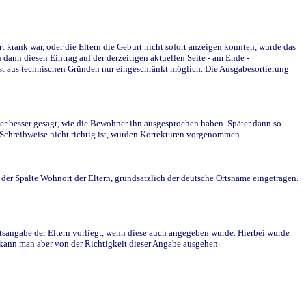
krank war, oder die Eltern die Geburt nicht sofort anzeigen konnten, wurde das
ann diesen Eintrag auf der derzeitigen aktuellen Seite - am Ende -
st aus technischen Gründen nur eingeschränkt möglich. Die Ausgabesortierung
r besser gesagt, wie die Bewohner ihn ausgesprochen haben. Später dann so
e Schreibweise nicht richtig ist, wurden Korrekturen vorgenommen.
r Spalte Wohnort der Eltern, grundsätzlich der deutsche Ortsname eingetragen.
rtsangabe der Eltern vorliegt, wenn diese auch angegeben wurde. Hierbei wurde
d kann man aber von der Richtigkeit dieser Angabe ausgehen.