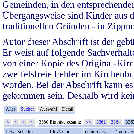
Gemeinden, in den entsprechende
Übergangsweise sind Kinder aus 
traditionellen Gründen - in Zippn
Autor dieser Abschrift ist der geb
Er weist auf folgende Sachverhalte
von einer Kopie des Original-Kirc
zweifelsfreie Fehler im Kirchenbuc
worden. Bei der Abschrift kann e
gekommen sein. Deshalb wird kein
Alles
Suchen
Auswahl
Detail
|<
<
>
>|
3380 Einträge gesamt:
<<
3361
3364
336
Lfd-
Seite im
Lfd-Nr im
Geburt des
Taufe de