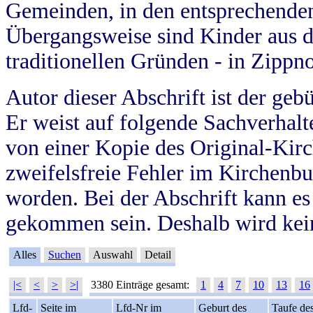
Gemeinden, in den entsprechende
Übergangsweise sind Kinder aus 
traditionellen Gründen - in Zippn
Autor dieser Abschrift ist der geb
Er weist auf folgende Sachverhalte
von einer Kopie des Original-Kirc
zweifelsfreie Fehler im Kirchenbuc
worden. Bei der Abschrift kann e
gekommen sein. Deshalb wird kein
Alles
Suchen
Auswahl
Detail
|<
<
>
>|
3380 Einträge gesamt:
1
4
7
10
13
16
Lfd-
Seite im
Lfd-Nr im
Geburt des
Taufe de