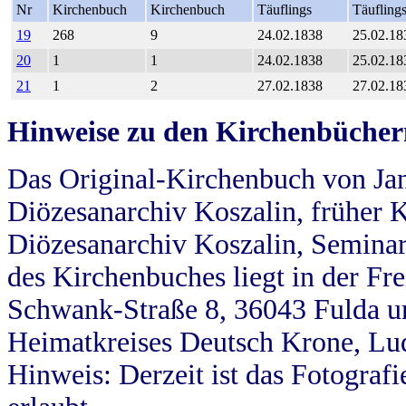
Nr
Kirchenbuch
Kirchenbuch
Täuflings
Täufling
19
268
9
24.02.1838
25.02.18
20
1
1
24.02.1838
25.02.18
21
1
2
27.02.1838
27.02.18
Hinweise zu den Kirchenbücher
Das Original-Kirchenbuch von Jan
Diözesanarchiv Koszalin, früher Kö
Diözesanarchiv Koszalin, Seminar
des Kirchenbuches liegt in der Fr
Schwank-Straße 8, 36043 Fulda u
Heimatkreises Deutsch Krone, Lu
Hinweis: Derzeit ist das Fotograf