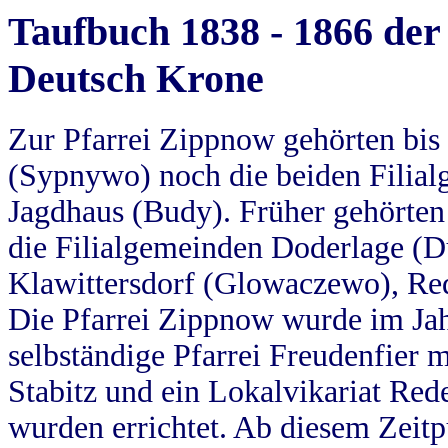
Taufbuch 1838 - 1866 der
Deutsch Krone
Zur Pfarrei Zippnow gehörten bi
(Sypnywo) noch die beiden Filial
Jagdhaus (Budy). Früher gehörten 
die Filialgemeinden Doderlage (D
Klawittersdorf (Glowaczewo), Red
Die Pfarrei Zippnow wurde im Jah
selbständige Pfarrei Freudenfier m
Stabitz und ein Lokalvikariat Red
wurden errichtet. Ab diesem Zeitp