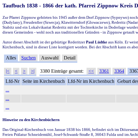
Taufbuch 1838 - 1866 der kath. Pfarrei Zippnow Kreis 
Zur Pfarrei Zippnow gehörten bis 1945 außer dem Dorf Zippnow (Sypnywo) noch d
(Dudylany), Freudenfier (Szwecja), Klawittersdorf (Glowaczewo), Rederitz (Nadarz
Stabitz und ein Lokalvikariat Rederitz mit der Tochterkirche in Doderlage wurd
diesen Gemeinden - wohl noch aus traditionellen Gründen - in Zippnow getauft 
Autor dieser Abschrift ist der gebürtige Rederitzer
Paul Lüdtke
aus Köln. Er weist
Kirchenbuch, sind in dieser Liste korrigiert worden. Bei der Abschrift kann es 
Alles
Suchen
Auswahl
Detail
|<
<
>
>|
3380 Einträge gesamt:
<<
3361
3364
336
Lfd-Nr
Seite im Kirchenbuch
Lfd-Nr im Kirchenbuch
Geburt des
...
...
...
Hinweise zu den Kirchenbüchern
Das Original-Kirchenbuch von Januar 1838 bis 1866, befindet sich im Diözesanarch
Freien Prälatur Schneidemühl, Josef-Schwank-Straße 8, 36043 Fulda und im Archi