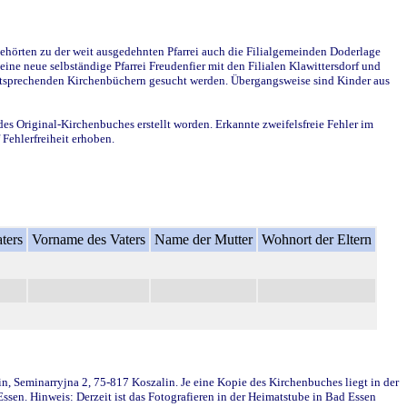
ehörten zu der weit ausgedehnten Pfarrei auch die Filialgemeinden Doderlage
ine neue selbständige Pfarrei Freudenfier mit den Filialen Klawittersdorf und
 entsprechenden Kirchenbüchern gesucht werden. Übergangsweise sind Kinder aus
des Original-Kirchenbuches erstellt worden. Erkannte zweifelsfreie Fehler im
Fehlerfreiheit erhoben.
ters
Vorname des Vaters
Name der Mutter
Wohnort der Eltern
in, Seminarryjna 2, 75-817 Koszalin. Je eine Kopie des Kirchenbuches liegt in der
en. Hinweis: Derzeit ist das Fotografieren in der Heimatstube in Bad Essen