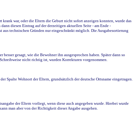
krank war, oder die Eltern die Geburt nicht sofort anzeigen konnten, wurde das
ann diesen Eintrag auf der derzeitigen aktuellen Seite - am Ende -
st aus technischen Gründen nur eingeschränkt möglich. Die Ausgabesortierung
r besser gesagt, wie die Bewohner ihn ausgesprochen haben. Später dann so
e Schreibweise nicht richtig ist, wurden Korrekturen vorgenommen.
r Spalte Wohnort der Eltern, grundsätzlich der deutsche Ortsname eingetragen.
rtsangabe der Eltern vorliegt, wenn diese auch angegeben wurde. Hierbei wurde
d kann man aber von der Richtigkeit dieser Angabe ausgehen.