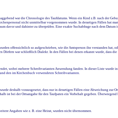
ggebend war die Chronologie des Taufdatums. Wenn ein Kind z.B. nach der Geburt 
rchenpersonal nicht unmittelbar vorgenommen wurde. In derartigen Fällen hat man d
raum davor und dahinter zu überprüfen. Eine exakte Suchabfrage nach dem Datum i
den offensichtlich so aufgeschrieben, wie die Amtsperson ihn verstanden hat, ode
n Dörfern war schließlich Dialekt. In den Fällen bei denen erkannt wurde, dass di
t, wobei mehrere Schreibvarianten Anwendung fanden. In dieser Liste wurde in de
n und den im Kirchenbuch verwendeten Schreibvarianten.
wurde deshalb vorausgesetzt, dass nur in derartigen Fällen eine Abweichung zur O
eshalb ist bei der Ortsangabe für den Taufpaten ein Vorbehalt gegeben. Überwiegen
weitere Angaben wie z. B. eine Heirat, wurden nicht übernommen.