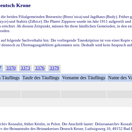
Deutsch Krone
ie beiden Filialgemeinden Briesenitz (Brzez`nica) und Jagdhaus (Budy). Früher g
yce) und Stabitz (Zdbice). Die Pfarrei Zippnow wurde im Jahr 1911 aufgeteilt und e
en errichtet. Ab diesem Zeitpunkt, müssen für diese ländlichen Gemeinden, in den
worden.
 auf folgende Sachverhalte hin: Die vorliegende Transkription ist von einer Kopie 
aber dennoch zu Übertragungsfehlern gekommen sein. Deshalb wird kein Anspruch auf 
7
3370
3373
3376
3379
 Täuflings
Taufe des Täuflings
Vorname des Täuflings
Name des Va
iv Koszalin, früher Köslin, in Polen. Die Anschrift lautet: Diözesanarchiv Koszal
v der Heimatstube des Heimatkreises Deutsch Krone, Ludwigsweg 10, 49152 Bad Ess