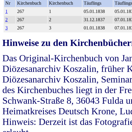
Nr
Kirchenbuch
Kirchenbuch
Täuflings
Täufling
1
267
1
05.01.1838
05.01.18
2
267
2
31.12.1837
07.01.18
3
267
3
01.01.1838
07.01.18
Hinweise zu den Kirchenbücher
Das Original-Kirchenbuch von Jan
Diözesanarchiv Koszalin, früher Kö
Diözesanarchiv Koszalin, Seminar
des Kirchenbuches liegt in der Fr
Schwank-Straße 8, 36043 Fulda u
Heimatkreises Deutsch Krone, Lu
Hinweis: Derzeit ist das Fotograf