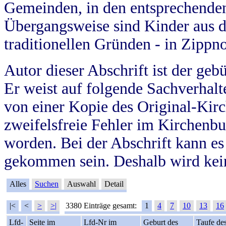
Gemeinden, in den entsprechende
Übergangsweise sind Kinder aus 
traditionellen Gründen - in Zippn
Autor dieser Abschrift ist der geb
Er weist auf folgende Sachverhalte
von einer Kopie des Original-Kirc
zweifelsfreie Fehler im Kirchenbuc
worden. Bei der Abschrift kann e
gekommen sein. Deshalb wird kein
Alles
Suchen
Auswahl
Detail
|<
<
>
>|
3380 Einträge gesamt:
1
4
7
10
13
16
Lfd-
Seite im
Lfd-Nr im
Geburt des
Taufe de