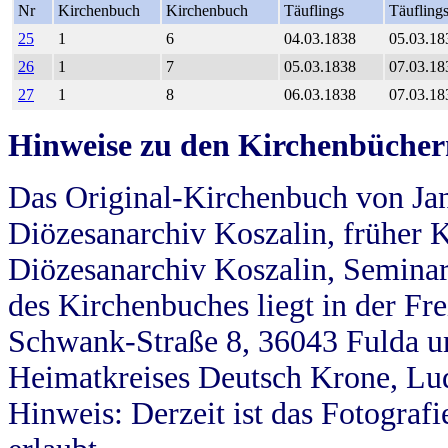
Nr
Kirchenbuch
Kirchenbuch
Täuflings
Täufling
25
1
6
04.03.1838
05.03.18
26
1
7
05.03.1838
07.03.18
27
1
8
06.03.1838
07.03.18
Hinweise zu den Kirchenbücher
Das Original-Kirchenbuch von Jan
Diözesanarchiv Koszalin, früher Kö
Diözesanarchiv Koszalin, Seminar
des Kirchenbuches liegt in der Fr
Schwank-Straße 8, 36043 Fulda u
Heimatkreises Deutsch Krone, Lu
Hinweis: Derzeit ist das Fotograf