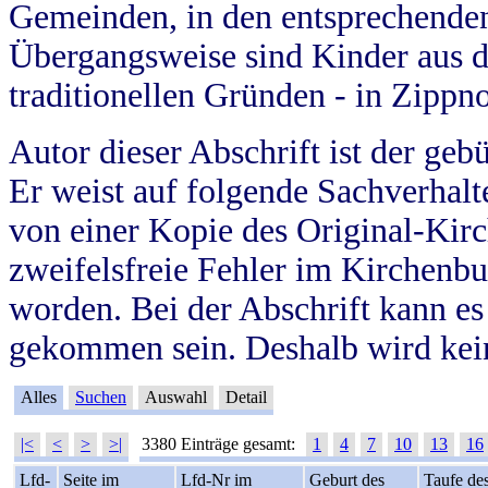
Gemeinden, in den entsprechende
Übergangsweise sind Kinder aus 
traditionellen Gründen - in Zippn
Autor dieser Abschrift ist der geb
Er weist auf folgende Sachverhalte
von einer Kopie des Original-Kirc
zweifelsfreie Fehler im Kirchenbuc
worden. Bei der Abschrift kann e
gekommen sein. Deshalb wird kein
Alles
Suchen
Auswahl
Detail
|<
<
>
>|
3380 Einträge gesamt:
1
4
7
10
13
16
Lfd-
Seite im
Lfd-Nr im
Geburt des
Taufe de