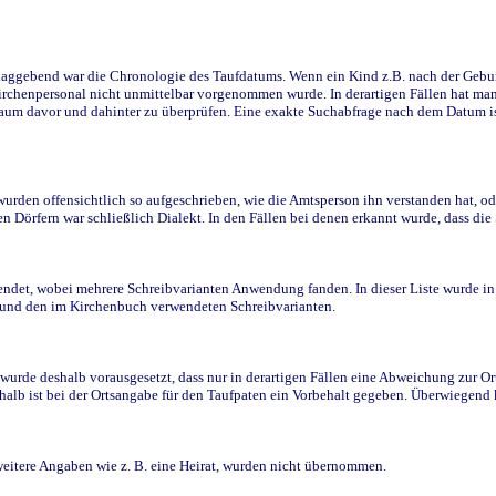
ggebend war die Chronologie des Taufdatums. Wenn ein Kind z.B. nach der Geburt 
rchenpersonal nicht unmittelbar vorgenommen wurde. In derartigen Fällen hat man d
raum davor und dahinter zu überprüfen. Eine exakte Suchabfrage nach dem Datum i
den offensichtlich so aufgeschrieben, wie die Amtsperson ihn verstanden hat, ode
n Dörfern war schließlich Dialekt. In den Fällen bei denen erkannt wurde, dass di
t, wobei mehrere Schreibvarianten Anwendung fanden. In dieser Liste wurde in de
n und den im Kirchenbuch verwendeten Schreibvarianten.
wurde deshalb vorausgesetzt, dass nur in derartigen Fällen eine Abweichung zur O
eshalb ist bei der Ortsangabe für den Taufpaten ein Vorbehalt gegeben. Überwiegen
weitere Angaben wie z. B. eine Heirat, wurden nicht übernommen.