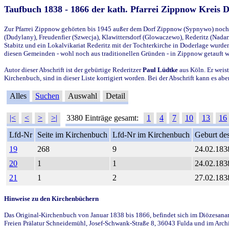
Taufbuch 1838 - 1866 der kath. Pfarrei Zippnow Kreis 
Zur Pfarrei Zippnow gehörten bis 1945 außer dem Dorf Zippnow (Sypnywo) noch d
(Dudylany), Freudenfier (Szwecja), Klawittersdorf (Glowaczewo), Rederitz (Nadarz
Stabitz und ein Lokalvikariat Rederitz mit der Tochterkirche in Doderlage wurd
diesen Gemeinden - wohl noch aus traditionellen Gründen - in Zippnow getauft 
Autor dieser Abschrift ist der gebürtige Rederitzer
Paul Lüdtke
aus Köln. Er weist
Kirchenbuch, sind in dieser Liste korrigiert worden. Bei der Abschrift kann es 
Alles
Suchen
Auswahl
Detail
|<
<
>
>|
3380 Einträge gesamt:
1
4
7
10
13
16
Lfd-Nr
Seite im Kirchenbuch
Lfd-Nr im Kirchenbuch
Geburt des
19
268
9
24.02.183
20
1
1
24.02.183
21
1
2
27.02.183
Hinweise zu den Kirchenbüchern
Das Original-Kirchenbuch von Januar 1838 bis 1866, befindet sich im Diözesanarch
Freien Prälatur Schneidemühl, Josef-Schwank-Straße 8, 36043 Fulda und im Archi