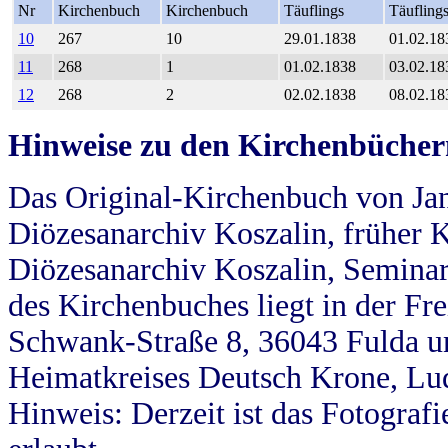
Nr
Kirchenbuch
Kirchenbuch
Täuflings
Täufling
10
267
10
29.01.1838
01.02.18
11
268
1
01.02.1838
03.02.18
12
268
2
02.02.1838
08.02.18
Hinweise zu den Kirchenbücher
Das Original-Kirchenbuch von Jan
Diözesanarchiv Koszalin, früher Kö
Diözesanarchiv Koszalin, Seminar
des Kirchenbuches liegt in der Fr
Schwank-Straße 8, 36043 Fulda u
Heimatkreises Deutsch Krone, Lu
Hinweis: Derzeit ist das Fotograf