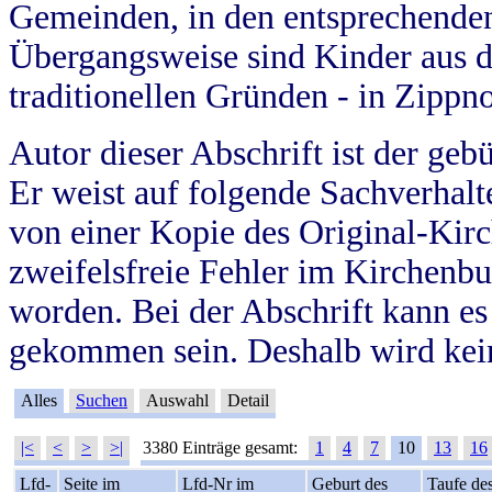
Gemeinden, in den entsprechende
Übergangsweise sind Kinder aus 
traditionellen Gründen - in Zippn
Autor dieser Abschrift ist der geb
Er weist auf folgende Sachverhalte
von einer Kopie des Original-Kirc
zweifelsfreie Fehler im Kirchenbuc
worden. Bei der Abschrift kann e
gekommen sein. Deshalb wird kein
Alles
Suchen
Auswahl
Detail
|<
<
>
>|
3380 Einträge gesamt:
1
4
7
10
13
16
Lfd-
Seite im
Lfd-Nr im
Geburt des
Taufe de