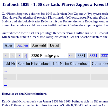
Taufbuch 1838 - 1866 der kath. Pfarrei Zippnow Kreis 
Zur Pfarrei Zippnow gehörten bis 1945 außer dem Dorf Zippnow (Sypnywo) noch d
(Dudylany), Freudenfier (Szwecja), Klawittersdorf (Glowaczewo), Rederitz (Nadarz
Stabitz und ein Lokalvikariat Rederitz mit der Tochterkirche in Doderlage wurd
diesen Gemeinden - wohl noch aus traditionellen Gründen - in Zippnow getauft 
Autor dieser Abschrift ist der gebürtige Rederitzer
Paul Lüdtke
aus Köln. Er weist
Kirchenbuch, sind in dieser Liste korrigiert worden. Bei der Abschrift kann es 
Alles
Suchen
Auswahl
Detail
|<
<
>
>|
3380 Einträge gesamt:
<<
3331
3334
333
Lfd-Nr
Seite im Kirchenbuch
Lfd-Nr im Kirchenbuch
Geburt des
...
...
...
Hinweise zu den Kirchenbüchern
Das Original-Kirchenbuch von Januar 1838 bis 1866, befindet sich im Diözesanarch
Freien Prälatur Schneidemühl, Josef-Schwank-Straße 8, 36043 Fulda und im Archi