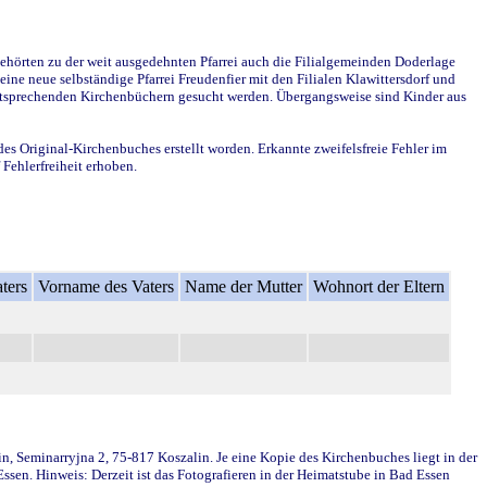
ehörten zu der weit ausgedehnten Pfarrei auch die Filialgemeinden Doderlage
ine neue selbständige Pfarrei Freudenfier mit den Filialen Klawittersdorf und
 entsprechenden Kirchenbüchern gesucht werden. Übergangsweise sind Kinder aus
des Original-Kirchenbuches erstellt worden. Erkannte zweifelsfreie Fehler im
Fehlerfreiheit erhoben.
ters
Vorname des Vaters
Name der Mutter
Wohnort der Eltern
in, Seminarryjna 2, 75-817 Koszalin. Je eine Kopie des Kirchenbuches liegt in der
en. Hinweis: Derzeit ist das Fotografieren in der Heimatstube in Bad Essen