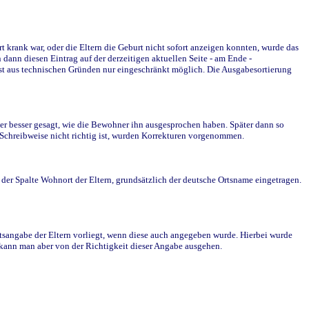
krank war, oder die Eltern die Geburt nicht sofort anzeigen konnten, wurde das
ann diesen Eintrag auf der derzeitigen aktuellen Seite - am Ende -
st aus technischen Gründen nur eingeschränkt möglich. Die Ausgabesortierung
r besser gesagt, wie die Bewohner ihn ausgesprochen haben. Später dann so
e Schreibweise nicht richtig ist, wurden Korrekturen vorgenommen.
r Spalte Wohnort der Eltern, grundsätzlich der deutsche Ortsname eingetragen.
rtsangabe der Eltern vorliegt, wenn diese auch angegeben wurde. Hierbei wurde
d kann man aber von der Richtigkeit dieser Angabe ausgehen.