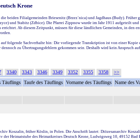
Deutsch Krone
ie beiden Filialgemeinden Briesenitz (Brzez`nica) und Jagdhaus (Budy). Früher g
yce) und Stabitz (Zdbice). Die Pfarrei Zippnow wurde im Jahr 1911 aufgeteilt und e
en errichtet. Ab diesem Zeitpunkt, müssen für diese ländlichen Gemeinden, in den
worden.
 auf folgende Sachverhalte hin: Die vorliegende Transkription ist von einer Kopie 
aber dennoch zu Übertragungsfehlern gekommen sein. Deshalb wird kein Anspruch auf 
7
3340
3343
3346
3349
3352
3355
3358
>>
 Täuflings
Taufe des Täuflings
Vorname des Täuflings
Name des Va
iv Koszalin, früher Köslin, in Polen. Die Anschrift lautet: Diözesanarchiv Koszal
v der Heimatstube des Heimatkreises Deutsch Krone, Ludwigsweg 10, 49152 Bad Ess