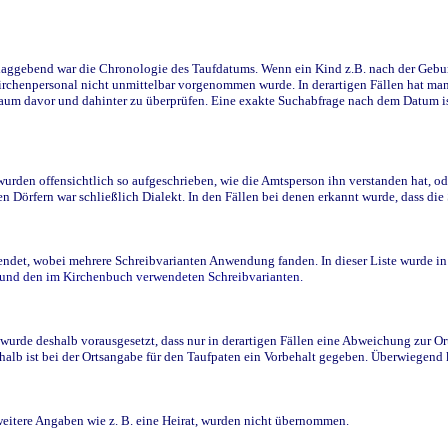
ggebend war die Chronologie des Taufdatums. Wenn ein Kind z.B. nach der Geburt 
rchenpersonal nicht unmittelbar vorgenommen wurde. In derartigen Fällen hat man d
raum davor und dahinter zu überprüfen. Eine exakte Suchabfrage nach dem Datum i
den offensichtlich so aufgeschrieben, wie die Amtsperson ihn verstanden hat, ode
n Dörfern war schließlich Dialekt. In den Fällen bei denen erkannt wurde, dass di
t, wobei mehrere Schreibvarianten Anwendung fanden. In dieser Liste wurde in de
n und den im Kirchenbuch verwendeten Schreibvarianten.
wurde deshalb vorausgesetzt, dass nur in derartigen Fällen eine Abweichung zur O
eshalb ist bei der Ortsangabe für den Taufpaten ein Vorbehalt gegeben. Überwiegen
weitere Angaben wie z. B. eine Heirat, wurden nicht übernommen.