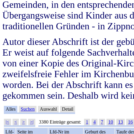
Gemeinden, in den entsprechende
Übergangsweise sind Kinder aus 
traditionellen Gründen - in Zippn
Autor dieser Abschrift ist der geb
Er weist auf folgende Sachverhalte
von einer Kopie des Original-Kirc
zweifelsfreie Fehler im Kirchenbuc
worden. Bei der Abschrift kann e
gekommen sein. Deshalb wird kein
Alles
Suchen
Auswahl
Detail
|<
<
>
>|
3380 Einträge gesamt:
1
4
7
10
13
16
Lfd-
Seite im
Lfd-Nr im
Geburt des
Taufe de