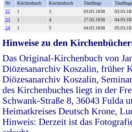
Nr
Kirchenbuch
Kirchenbuch
Täuflings
Täufling
22
1
3
03.03.1838
03.03.18
23
1
4
27.02.1838
04.03.18
24
1
5
04.03.1838
05.03.18
Hinweise zu den Kirchenbücher
Das Original-Kirchenbuch von Jan
Diözesanarchiv Koszalin, früher Kö
Diözesanarchiv Koszalin, Seminar
des Kirchenbuches liegt in der Fr
Schwank-Straße 8, 36043 Fulda u
Heimatkreises Deutsch Krone, Lu
Hinweis: Derzeit ist das Fotograf