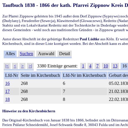
Taufbuch 1838 - 1866 der kath. Pfarrei Zippnow Kreis 
Zur Pfarrei Zippnow gehörten bis 1945 außer dem Dorf Zippnow (Sypnywo) noch d
(Dudylany), Freudenfier (Szwecja), Klawittersdorf (Glowaczewo), Rederitz (Nadarz
Stabitz und ein Lokalvikariat Rederitz mit der Tochterkirche in Doderlage wurd
diesen Gemeinden - wohl noch aus traditionellen Gründen - in Zippnow getauft 
Autor dieser Abschrift ist der gebürtige Rederitzer
Paul Lüdtke
aus Köln. Er weist
Kirchenbuch, sind in dieser Liste korrigiert worden. Bei der Abschrift kann es 
Alles
Suchen
Auswahl
Detail
|<
<
>
>|
3380 Einträge gesamt:
1
4
7
10
13
16
Lfd-Nr
Seite im Kirchenbuch
Lfd-Nr im Kirchenbuch
Geburt des
16
268
6
05.02.183
17
268
7
21.02.183
18
268
8
22.02.183
Hinweise zu den Kirchenbüchern
Das Original-Kirchenbuch von Januar 1838 bis 1866, befindet sich im Diözesanarch
Freien Prälatur Schneidemühl, Josef-Schwank-Straße 8, 36043 Fulda und im Archi