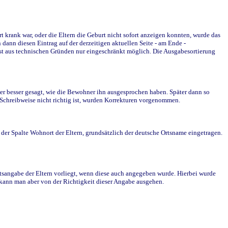
krank war, oder die Eltern die Geburt nicht sofort anzeigen konnten, wurde das
ann diesen Eintrag auf der derzeitigen aktuellen Seite - am Ende -
st aus technischen Gründen nur eingeschränkt möglich. Die Ausgabesortierung
r besser gesagt, wie die Bewohner ihn ausgesprochen haben. Später dann so
e Schreibweise nicht richtig ist, wurden Korrekturen vorgenommen.
r Spalte Wohnort der Eltern, grundsätzlich der deutsche Ortsname eingetragen.
rtsangabe der Eltern vorliegt, wenn diese auch angegeben wurde. Hierbei wurde
d kann man aber von der Richtigkeit dieser Angabe ausgehen.