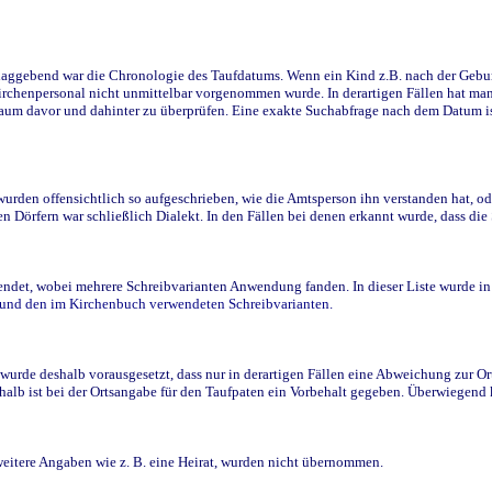
ggebend war die Chronologie des Taufdatums. Wenn ein Kind z.B. nach der Geburt 
rchenpersonal nicht unmittelbar vorgenommen wurde. In derartigen Fällen hat man d
raum davor und dahinter zu überprüfen. Eine exakte Suchabfrage nach dem Datum i
den offensichtlich so aufgeschrieben, wie die Amtsperson ihn verstanden hat, ode
n Dörfern war schließlich Dialekt. In den Fällen bei denen erkannt wurde, dass di
t, wobei mehrere Schreibvarianten Anwendung fanden. In dieser Liste wurde in de
n und den im Kirchenbuch verwendeten Schreibvarianten.
wurde deshalb vorausgesetzt, dass nur in derartigen Fällen eine Abweichung zur O
eshalb ist bei der Ortsangabe für den Taufpaten ein Vorbehalt gegeben. Überwiegen
weitere Angaben wie z. B. eine Heirat, wurden nicht übernommen.