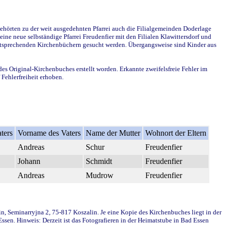
ehörten zu der weit ausgedehnten Pfarrei auch die Filialgemeinden Doderlage
ine neue selbständige Pfarrei Freudenfier mit den Filialen Klawittersdorf und
 entsprechenden Kirchenbüchern gesucht werden. Übergangsweise sind Kinder aus
des Original-Kirchenbuches erstellt worden. Erkannte zweifelsfreie Fehler im
Fehlerfreiheit erhoben.
ters
Vorname des Vaters
Name der Mutter
Wohnort der Eltern
Andreas
Schur
Freudenfier
Johann
Schmidt
Freudenfier
Andreas
Mudrow
Freudenfier
in, Seminarryjna 2, 75-817 Koszalin. Je eine Kopie des Kirchenbuches liegt in der
en. Hinweis: Derzeit ist das Fotografieren in der Heimatstube in Bad Essen