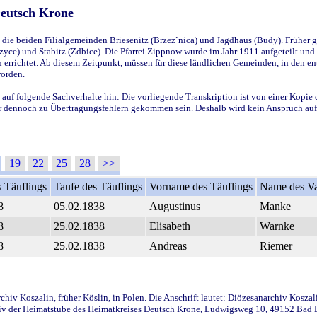
Deutsch Krone
ie beiden Filialgemeinden Briesenitz (Brzez`nica) und Jagdhaus (Budy). Früher g
yce) und Stabitz (Zdbice). Die Pfarrei Zippnow wurde im Jahr 1911 aufgeteilt und e
en errichtet. Ab diesem Zeitpunkt, müssen für diese ländlichen Gemeinden, in den
worden.
 auf folgende Sachverhalte hin: Die vorliegende Transkription ist von einer Kopie 
aber dennoch zu Übertragungsfehlern gekommen sein. Deshalb wird kein Anspruch auf 
19
22
25
28
>>
 Täuflings
Taufe des Täuflings
Vorname des Täuflings
Name des Va
8
05.02.1838
Augustinus
Manke
8
25.02.1838
Elisabeth
Warnke
8
25.02.1838
Andreas
Riemer
iv Koszalin, früher Köslin, in Polen. Die Anschrift lautet: Diözesanarchiv Koszal
v der Heimatstube des Heimatkreises Deutsch Krone, Ludwigsweg 10, 49152 Bad Ess