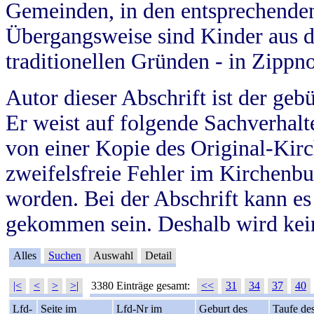
Gemeinden, in den entsprechende
Übergangsweise sind Kinder aus 
traditionellen Gründen - in Zippn
Autor dieser Abschrift ist der geb
Er weist auf folgende Sachverhalte
von einer Kopie des Original-Kirc
zweifelsfreie Fehler im Kirchenbuc
worden. Bei der Abschrift kann e
gekommen sein. Deshalb wird kein
Alles
Suchen
Auswahl
Detail
|<
<
>
>|
3380 Einträge gesamt:
<<
31
34
37
40
Lfd-
Seite im
Lfd-Nr im
Geburt des
Taufe de