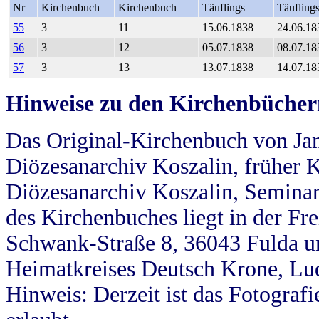
Nr
Kirchenbuch
Kirchenbuch
Täuflings
Täufling
55
3
11
15.06.1838
24.06.18
56
3
12
05.07.1838
08.07.18
57
3
13
13.07.1838
14.07.18
Hinweise zu den Kirchenbücher
Das Original-Kirchenbuch von Jan
Diözesanarchiv Koszalin, früher Kö
Diözesanarchiv Koszalin, Seminar
des Kirchenbuches liegt in der Fr
Schwank-Straße 8, 36043 Fulda u
Heimatkreises Deutsch Krone, Lu
Hinweis: Derzeit ist das Fotograf