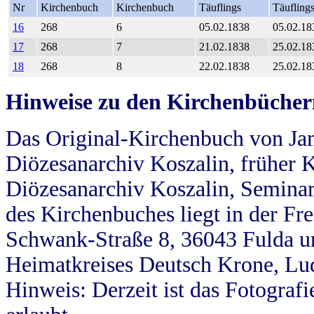
Nr
Kirchenbuch
Kirchenbuch
Täuflings
Täufling
16
268
6
05.02.1838
05.02.18
17
268
7
21.02.1838
25.02.18
18
268
8
22.02.1838
25.02.18
Hinweise zu den Kirchenbücher
Das Original-Kirchenbuch von Jan
Diözesanarchiv Koszalin, früher Kö
Diözesanarchiv Koszalin, Seminar
des Kirchenbuches liegt in der Fr
Schwank-Straße 8, 36043 Fulda u
Heimatkreises Deutsch Krone, Lu
Hinweis: Derzeit ist das Fotograf