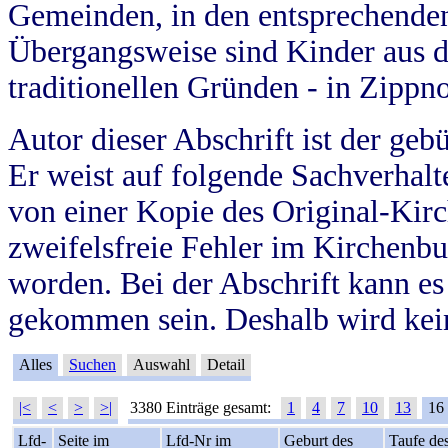
Gemeinden, in den entsprechende
Übergangsweise sind Kinder aus 
traditionellen Gründen - in Zippn
Autor dieser Abschrift ist der geb
Er weist auf folgende Sachverhalte
von einer Kopie des Original-Kirc
zweifelsfreie Fehler im Kirchenbuc
worden. Bei der Abschrift kann e
gekommen sein. Deshalb wird kein
Alles
Suchen
Auswahl
Detail
|<
<
>
>|
3380 Einträge gesamt:
1
4
7
10
13
16
Lfd-
Seite im
Lfd-Nr im
Geburt des
Taufe de