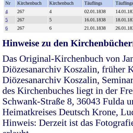
Nr
Kirchenbuch
Kirchenbuch
Täuflings
Täufling
4
267
4
02.01.1838
14.01.18
5
267
5
16.01.1838
18.01.18
6
267
6
21.01.1838
26.01.18
Hinweise zu den Kirchenbücher
Das Original-Kirchenbuch von Jan
Diözesanarchiv Koszalin, früher Kö
Diözesanarchiv Koszalin, Seminar
des Kirchenbuches liegt in der Fr
Schwank-Straße 8, 36043 Fulda u
Heimatkreises Deutsch Krone, Lu
Hinweis: Derzeit ist das Fotograf