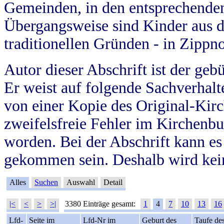
Gemeinden, in den entsprechende
Übergangsweise sind Kinder aus 
traditionellen Gründen - in Zippn
Autor dieser Abschrift ist der geb
Er weist auf folgende Sachverhalte
von einer Kopie des Original-Kirc
zweifelsfreie Fehler im Kirchenbuc
worden. Bei der Abschrift kann e
gekommen sein. Deshalb wird kein
Alles
Suchen
Auswahl
Detail
|<
<
>
>|
3380 Einträge gesamt:
1
4
7
10
13
16
Lfd-
Seite im
Lfd-Nr im
Geburt des
Taufe de