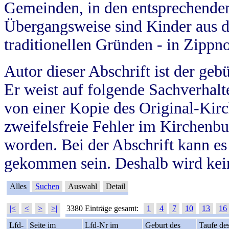
Gemeinden, in den entsprechende
Übergangsweise sind Kinder aus 
traditionellen Gründen - in Zippn
Autor dieser Abschrift ist der geb
Er weist auf folgende Sachverhalte
von einer Kopie des Original-Kirc
zweifelsfreie Fehler im Kirchenbuc
worden. Bei der Abschrift kann e
gekommen sein. Deshalb wird kein
Alles
Suchen
Auswahl
Detail
|<
<
>
>|
3380 Einträge gesamt:
1
4
7
10
13
16
Lfd-
Seite im
Lfd-Nr im
Geburt des
Taufe de