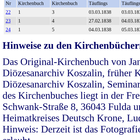
Nr
Kirchenbuch
Kirchenbuch
Täuflings
Täufling
22
1
3
03.03.1838
03.03.18
23
1
4
27.02.1838
04.03.18
24
1
5
04.03.1838
05.03.18
Hinweise zu den Kirchenbücher
Das Original-Kirchenbuch von Jan
Diözesanarchiv Koszalin, früher Kö
Diözesanarchiv Koszalin, Seminar
des Kirchenbuches liegt in der Fr
Schwank-Straße 8, 36043 Fulda u
Heimatkreises Deutsch Krone, Lu
Hinweis: Derzeit ist das Fotograf