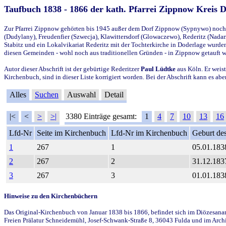
Taufbuch 1838 - 1866 der kath. Pfarrei Zippnow Kreis 
Zur Pfarrei Zippnow gehörten bis 1945 außer dem Dorf Zippnow (Sypnywo) noch d
(Dudylany), Freudenfier (Szwecja), Klawittersdorf (Glowaczewo), Rederitz (Nadarz
Stabitz und ein Lokalvikariat Rederitz mit der Tochterkirche in Doderlage wurd
diesen Gemeinden - wohl noch aus traditionellen Gründen - in Zippnow getauft 
Autor dieser Abschrift ist der gebürtige Rederitzer
Paul Lüdtke
aus Köln. Er weist
Kirchenbuch, sind in dieser Liste korrigiert worden. Bei der Abschrift kann es 
Alles
Suchen
Auswahl
Detail
|<
<
>
>|
3380 Einträge gesamt:
1
4
7
10
13
16
Lfd-Nr
Seite im Kirchenbuch
Lfd-Nr im Kirchenbuch
Geburt des
1
267
1
05.01.183
2
267
2
31.12.183
3
267
3
01.01.183
Hinweise zu den Kirchenbüchern
Das Original-Kirchenbuch von Januar 1838 bis 1866, befindet sich im Diözesanarch
Freien Prälatur Schneidemühl, Josef-Schwank-Straße 8, 36043 Fulda und im Archi