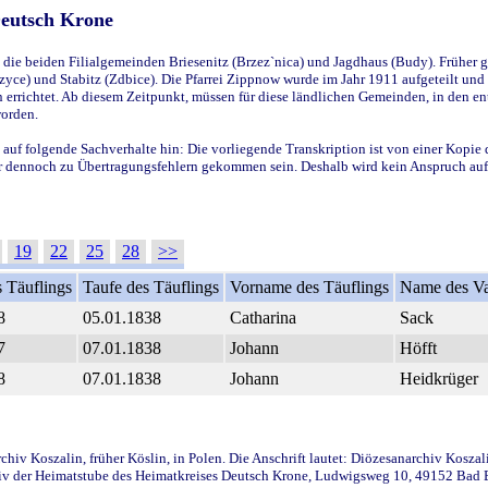
Deutsch Krone
ie beiden Filialgemeinden Briesenitz (Brzez`nica) und Jagdhaus (Budy). Früher g
yce) und Stabitz (Zdbice). Die Pfarrei Zippnow wurde im Jahr 1911 aufgeteilt und e
en errichtet. Ab diesem Zeitpunkt, müssen für diese ländlichen Gemeinden, in den
worden.
 auf folgende Sachverhalte hin: Die vorliegende Transkription ist von einer Kopie 
aber dennoch zu Übertragungsfehlern gekommen sein. Deshalb wird kein Anspruch auf 
19
22
25
28
>>
 Täuflings
Taufe des Täuflings
Vorname des Täuflings
Name des Va
8
05.01.1838
Catharina
Sack
7
07.01.1838
Johann
Höfft
8
07.01.1838
Johann
Heidkrüger
iv Koszalin, früher Köslin, in Polen. Die Anschrift lautet: Diözesanarchiv Koszal
v der Heimatstube des Heimatkreises Deutsch Krone, Ludwigsweg 10, 49152 Bad Ess