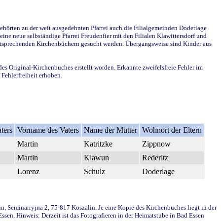
ehörten zu der weit ausgedehnten Pfarrei auch die Filialgemeinden Doderlage
ine neue selbständige Pfarrei Freudenfier mit den Filialen Klawittersdorf und
 entsprechenden Kirchenbüchern gesucht werden. Übergangsweise sind Kinder aus
des Original-Kirchenbuches erstellt worden. Erkannte zweifelsfreie Fehler im
Fehlerfreiheit erhoben.
ters
Vorname des Vaters
Name der Mutter
Wohnort der Eltern
Martin
Katritzke
Zippnow
Martin
Klawun
Rederitz
Lorenz
Schulz
Doderlage
in, Seminarryjna 2, 75-817 Koszalin. Je eine Kopie des Kirchenbuches liegt in der
en. Hinweis: Derzeit ist das Fotografieren in der Heimatstube in Bad Essen