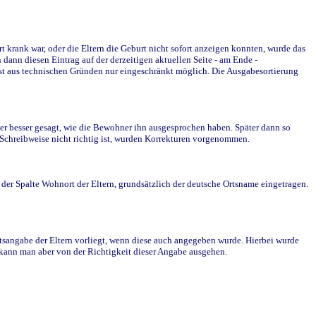
krank war, oder die Eltern die Geburt nicht sofort anzeigen konnten, wurde das
ann diesen Eintrag auf der derzeitigen aktuellen Seite - am Ende -
st aus technischen Gründen nur eingeschränkt möglich. Die Ausgabesortierung
r besser gesagt, wie die Bewohner ihn ausgesprochen haben. Später dann so
e Schreibweise nicht richtig ist, wurden Korrekturen vorgenommen.
r Spalte Wohnort der Eltern, grundsätzlich der deutsche Ortsname eingetragen.
rtsangabe der Eltern vorliegt, wenn diese auch angegeben wurde. Hierbei wurde
d kann man aber von der Richtigkeit dieser Angabe ausgehen.