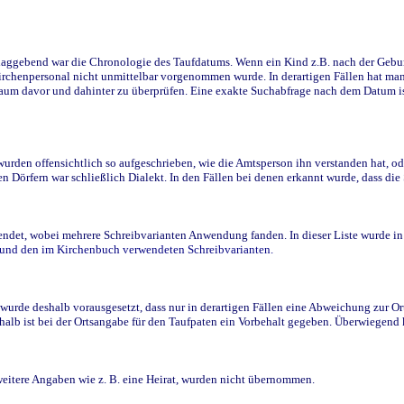
ggebend war die Chronologie des Taufdatums. Wenn ein Kind z.B. nach der Geburt 
rchenpersonal nicht unmittelbar vorgenommen wurde. In derartigen Fällen hat man d
raum davor und dahinter zu überprüfen. Eine exakte Suchabfrage nach dem Datum i
den offensichtlich so aufgeschrieben, wie die Amtsperson ihn verstanden hat, ode
n Dörfern war schließlich Dialekt. In den Fällen bei denen erkannt wurde, dass di
t, wobei mehrere Schreibvarianten Anwendung fanden. In dieser Liste wurde in de
n und den im Kirchenbuch verwendeten Schreibvarianten.
wurde deshalb vorausgesetzt, dass nur in derartigen Fällen eine Abweichung zur O
eshalb ist bei der Ortsangabe für den Taufpaten ein Vorbehalt gegeben. Überwiegen
weitere Angaben wie z. B. eine Heirat, wurden nicht übernommen.