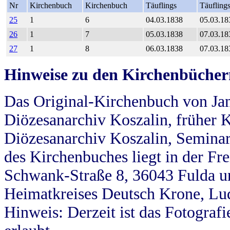
Nr
Kirchenbuch
Kirchenbuch
Täuflings
Täufling
25
1
6
04.03.1838
05.03.18
26
1
7
05.03.1838
07.03.18
27
1
8
06.03.1838
07.03.18
Hinweise zu den Kirchenbücher
Das Original-Kirchenbuch von Jan
Diözesanarchiv Koszalin, früher Kö
Diözesanarchiv Koszalin, Seminar
des Kirchenbuches liegt in der Fr
Schwank-Straße 8, 36043 Fulda u
Heimatkreises Deutsch Krone, Lu
Hinweis: Derzeit ist das Fotograf