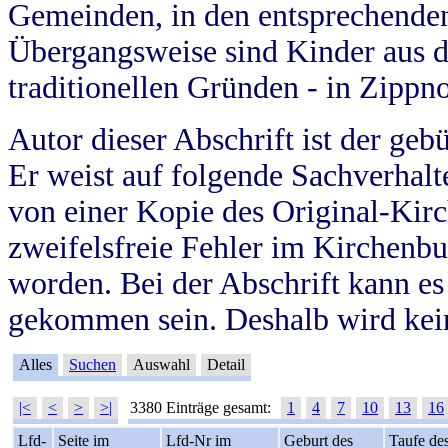
Gemeinden, in den entsprechende
Übergangsweise sind Kinder aus 
traditionellen Gründen - in Zippn
Autor dieser Abschrift ist der geb
Er weist auf folgende Sachverhalte
von einer Kopie des Original-Kirc
zweifelsfreie Fehler im Kirchenbuc
worden. Bei der Abschrift kann e
gekommen sein. Deshalb wird kein
Alles
Suchen
Auswahl
Detail
|<
<
>
>|
3380 Einträge gesamt:
1
4
7
10
13
16
Lfd-
Seite im
Lfd-Nr im
Geburt des
Taufe de