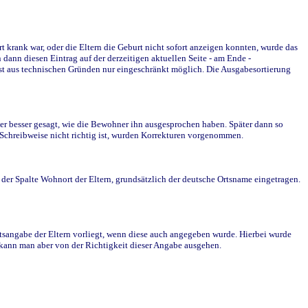
krank war, oder die Eltern die Geburt nicht sofort anzeigen konnten, wurde das
ann diesen Eintrag auf der derzeitigen aktuellen Seite - am Ende -
st aus technischen Gründen nur eingeschränkt möglich. Die Ausgabesortierung
r besser gesagt, wie die Bewohner ihn ausgesprochen haben. Später dann so
e Schreibweise nicht richtig ist, wurden Korrekturen vorgenommen.
r Spalte Wohnort der Eltern, grundsätzlich der deutsche Ortsname eingetragen.
rtsangabe der Eltern vorliegt, wenn diese auch angegeben wurde. Hierbei wurde
d kann man aber von der Richtigkeit dieser Angabe ausgehen.