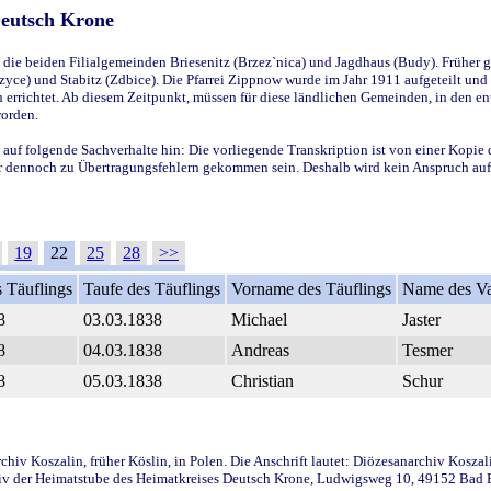
Deutsch Krone
ie beiden Filialgemeinden Briesenitz (Brzez`nica) und Jagdhaus (Budy). Früher g
yce) und Stabitz (Zdbice). Die Pfarrei Zippnow wurde im Jahr 1911 aufgeteilt und e
en errichtet. Ab diesem Zeitpunkt, müssen für diese ländlichen Gemeinden, in den
worden.
 auf folgende Sachverhalte hin: Die vorliegende Transkription ist von einer Kopie 
aber dennoch zu Übertragungsfehlern gekommen sein. Deshalb wird kein Anspruch auf 
19
22
25
28
>>
 Täuflings
Taufe des Täuflings
Vorname des Täuflings
Name des Va
8
03.03.1838
Michael
Jaster
8
04.03.1838
Andreas
Tesmer
8
05.03.1838
Christian
Schur
iv Koszalin, früher Köslin, in Polen. Die Anschrift lautet: Diözesanarchiv Koszal
v der Heimatstube des Heimatkreises Deutsch Krone, Ludwigsweg 10, 49152 Bad Ess