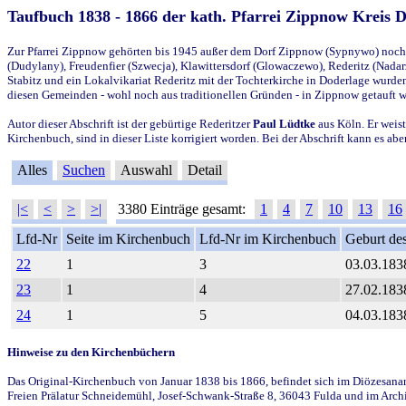
Taufbuch 1838 - 1866 der kath. Pfarrei Zippnow Kreis 
Zur Pfarrei Zippnow gehörten bis 1945 außer dem Dorf Zippnow (Sypnywo) noch d
(Dudylany), Freudenfier (Szwecja), Klawittersdorf (Glowaczewo), Rederitz (Nadarz
Stabitz und ein Lokalvikariat Rederitz mit der Tochterkirche in Doderlage wurd
diesen Gemeinden - wohl noch aus traditionellen Gründen - in Zippnow getauft 
Autor dieser Abschrift ist der gebürtige Rederitzer
Paul Lüdtke
aus Köln. Er weist
Kirchenbuch, sind in dieser Liste korrigiert worden. Bei der Abschrift kann es 
Alles
Suchen
Auswahl
Detail
|<
<
>
>|
3380 Einträge gesamt:
1
4
7
10
13
16
Lfd-Nr
Seite im Kirchenbuch
Lfd-Nr im Kirchenbuch
Geburt des
22
1
3
03.03.183
23
1
4
27.02.183
24
1
5
04.03.183
Hinweise zu den Kirchenbüchern
Das Original-Kirchenbuch von Januar 1838 bis 1866, befindet sich im Diözesanarch
Freien Prälatur Schneidemühl, Josef-Schwank-Straße 8, 36043 Fulda und im Archi