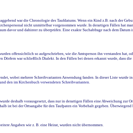
ggebend war die Chronologie des Taufdatums. Wenn ein Kind z.B. nach der Geburt 
rchenpersonal nicht unmittelbar vorgenommen wurde. In derartigen Fällen hat man d
raum davor und dahinter zu überprüfen. Eine exakte Suchabfrage nach dem Datum i
den offensichtlich so aufgeschrieben, wie die Amtsperson ihn verstanden hat, ode
n Dörfern war schließlich Dialekt. In den Fällen bei denen erkannt wurde, dass di
t, wobei mehrere Schreibvarianten Anwendung fanden. In dieser Liste wurde in de
n und den im Kirchenbuch verwendeten Schreibvarianten.
wurde deshalb vorausgesetzt, dass nur in derartigen Fällen eine Abweichung zur O
eshalb ist bei der Ortsangabe für den Taufpaten ein Vorbehalt gegeben. Überwiegen
weitere Angaben wie z. B. eine Heirat, wurden nicht übernommen.