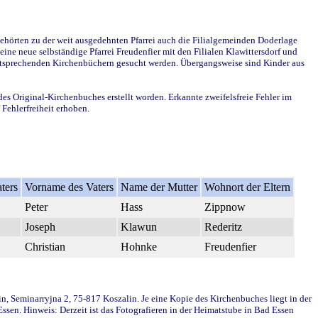
ehörten zu der weit ausgedehnten Pfarrei auch die Filialgemeinden Doderlage
ine neue selbständige Pfarrei Freudenfier mit den Filialen Klawittersdorf und
 entsprechenden Kirchenbüchern gesucht werden. Übergangsweise sind Kinder aus
des Original-Kirchenbuches erstellt worden. Erkannte zweifelsfreie Fehler im
Fehlerfreiheit erhoben.
ters
Vorname des Vaters
Name der Mutter
Wohnort der Eltern
Peter
Hass
Zippnow
Joseph
Klawun
Rederitz
Christian
Hohnke
Freudenfier
in, Seminarryjna 2, 75-817 Koszalin. Je eine Kopie des Kirchenbuches liegt in der
en. Hinweis: Derzeit ist das Fotografieren in der Heimatstube in Bad Essen