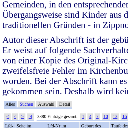
Gemeinden, in den entsprechende
Übergangsweise sind Kinder aus 
traditionellen Gründen - in Zippn
Autor dieser Abschrift ist der geb
Er weist auf folgende Sachverhalte
von einer Kopie des Original-Kirc
zweifelsfreie Fehler im Kirchenbuc
worden. Bei der Abschrift kann e
gekommen sein. Deshalb wird kein
Alles
Suchen
Auswahl
Detail
|<
<
>
>|
3380 Einträge gesamt:
1
4
7
10
13
16
Lfd-
Seite im
Lfd-Nr im
Geburt des
Taufe de