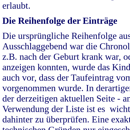
erlaubt.
Die Reihenfolge der Einträge
Die ursprüngliche Reihenfolge au
Ausschlaggebend war die Chronol
z.B. nach der Geburt krank war, od
anzeigen konnten, wurde das Kind
auch vor, dass der Taufeintrag vo
vorgenommen wurde. In derartigen
der derzeitigen aktuellen Seite -
Verwendung der Liste ist es wich
dahinter zu überprüfen. Eine exa
technischen Gründen nur eingesch