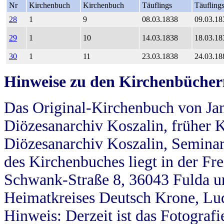
Nr
Kirchenbuch
Kirchenbuch
Täuflings
Täufling
28
1
9
08.03.1838
09.03.18
29
1
10
14.03.1838
18.03.18
30
1
11
23.03.1838
24.03.18
Hinweise zu den Kirchenbücher
Das Original-Kirchenbuch von Jan
Diözesanarchiv Koszalin, früher Kö
Diözesanarchiv Koszalin, Seminar
des Kirchenbuches liegt in der Fr
Schwank-Straße 8, 36043 Fulda u
Heimatkreises Deutsch Krone, Lu
Hinweis: Derzeit ist das Fotograf