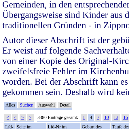
Gemeinden, in den entsprechende
Übergangsweise sind Kinder aus 
traditionellen Gründen - in Zippn
Autor dieser Abschrift ist der geb
Er weist auf folgende Sachverhalte
von einer Kopie des Original-Kirc
zweifelsfreie Fehler im Kirchenbuc
worden. Bei der Abschrift kann e
gekommen sein. Deshalb wird kein
Alles
Suchen
Auswahl
Detail
|<
<
>
>|
3380 Einträge gesamt:
1
4
7
10
13
16
Lfd-
Seite im
Lfd-Nr im
Geburt des
Taufe de