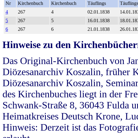
Nr
Kirchenbuch
Kirchenbuch
Täuflings
Täufling
4
267
4
02.01.1838
14.01.18
5
267
5
16.01.1838
18.01.18
6
267
6
21.01.1838
26.01.18
Hinweise zu den Kirchenbücher
Das Original-Kirchenbuch von Jan
Diözesanarchiv Koszalin, früher Kö
Diözesanarchiv Koszalin, Seminar
des Kirchenbuches liegt in der Fr
Schwank-Straße 8, 36043 Fulda u
Heimatkreises Deutsch Krone, Lu
Hinweis: Derzeit ist das Fotograf