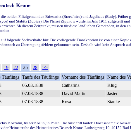
Deutsch Krone
ie beiden Filialgemeinden Briesenitz (Brzez`nica) und Jagdhaus (Budy). Früher g
yce) und Stabitz (Zdbice). Die Pfarrei Zippnow wurde im Jahr 1911 aufgeteilt und e
en errichtet. Ab diesem Zeitpunkt, müssen für diese ländlichen Gemeinden, in den
worden.
 auf folgende Sachverhalte hin: Die vorliegende Transkription ist von einer Kopie 
aber dennoch zu Übertragungsfehlern gekommen sein. Deshalb wird kein Anspruch auf 
19
22
25
28
>>
 Täuflings
Taufe des Täuflings
Vorname des Täuflings
Name des Va
8
05.03.1838
Catharina
Klug
8
07.03.1838
David Martin
Jaster
8
07.03.1838
Rosa
Stanke
iv Koszalin, früher Köslin, in Polen. Die Anschrift lautet: Diözesanarchiv Koszal
v der Heimatstube des Heimatkreises Deutsch Krone, Ludwigsweg 10, 49152 Bad Ess