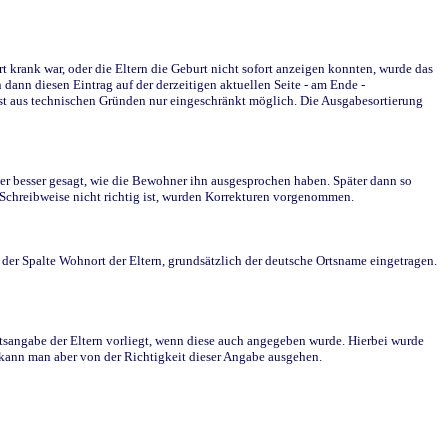
krank war, oder die Eltern die Geburt nicht sofort anzeigen konnten, wurde das
ann diesen Eintrag auf der derzeitigen aktuellen Seite - am Ende -
st aus technischen Gründen nur eingeschränkt möglich. Die Ausgabesortierung
r besser gesagt, wie die Bewohner ihn ausgesprochen haben. Später dann so
e Schreibweise nicht richtig ist, wurden Korrekturen vorgenommen.
r Spalte Wohnort der Eltern, grundsätzlich der deutsche Ortsname eingetragen.
rtsangabe der Eltern vorliegt, wenn diese auch angegeben wurde. Hierbei wurde
d kann man aber von der Richtigkeit dieser Angabe ausgehen.