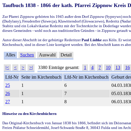
Taufbuch 1838 - 1866 der kath. Pfarrei Zippnow Kreis 
Zur Pfarrei Zippnow gehörten bis 1945 außer dem Dorf Zippnow (Sypnywo) noch d
(Dudylany), Freudenfier (Szwecja), Klawittersdorf (Glowaczewo), Rederitz (Nadarz
Stabitz und ein Lokalvikariat Rederitz mit der Tochterkirche in Doderlage wurd
diesen Gemeinden - wohl noch aus traditionellen Gründen - in Zippnow getauft 
Autor dieser Abschrift ist der gebürtige Rederitzer
Paul Lüdtke
aus Köln. Er weist
Kirchenbuch, sind in dieser Liste korrigiert worden. Bei der Abschrift kann es 
Alles
Suchen
Auswahl
Detail
|<
<
>
>|
3380 Einträge gesamt:
1
4
7
10
13
16
Lfd-Nr
Seite im Kirchenbuch
Lfd-Nr im Kirchenbuch
Geburt des
25
1
6
04.03.183
26
1
7
05.03.183
27
1
8
06.03.183
Hinweise zu den Kirchenbüchern
Das Original-Kirchenbuch von Januar 1838 bis 1866, befindet sich im Diözesanarch
Freien Prälatur Schneidemühl, Josef-Schwank-Straße 8, 36043 Fulda und im Archi