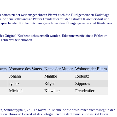
ehörten zu der weit ausgedehnten Pfarrei auch die Filialgemeinden Doderlage
ine neue selbständige Pfarrei Freudenfier mit den Filialen Klawittersdorf und
 entsprechenden Kirchenbüchern gesucht werden. Übergangsweise sind Kinder aus
des Original-Kirchenbuches erstellt worden. Erkannte zweifelsfreie Fehler im
Fehlerfreiheit erhoben.
ters
Vorname des Vaters
Name der Mutter
Wohnort der Eltern
Johann
Mahlke
Rederitz
Ignatz
Rüger
Zippnow
Michael
Klawitter
Freudenfier
in, Seminarryjna 2, 75-817 Koszalin. Je eine Kopie des Kirchenbuches liegt in der
en. Hinweis: Derzeit ist das Fotografieren in der Heimatstube in Bad Essen