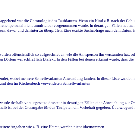
ggebend war die Chronologie des Taufdatums. Wenn ein Kind z.B. nach der Geburt 
rchenpersonal nicht unmittelbar vorgenommen wurde. In derartigen Fällen hat man d
raum davor und dahinter zu überprüfen. Eine exakte Suchabfrage nach dem Datum i
den offensichtlich so aufgeschrieben, wie die Amtsperson ihn verstanden hat, ode
n Dörfern war schließlich Dialekt. In den Fällen bei denen erkannt wurde, dass di
t, wobei mehrere Schreibvarianten Anwendung fanden. In dieser Liste wurde in de
n und den im Kirchenbuch verwendeten Schreibvarianten.
wurde deshalb vorausgesetzt, dass nur in derartigen Fällen eine Abweichung zur O
eshalb ist bei der Ortsangabe für den Taufpaten ein Vorbehalt gegeben. Überwiegen
weitere Angaben wie z. B. eine Heirat, wurden nicht übernommen.