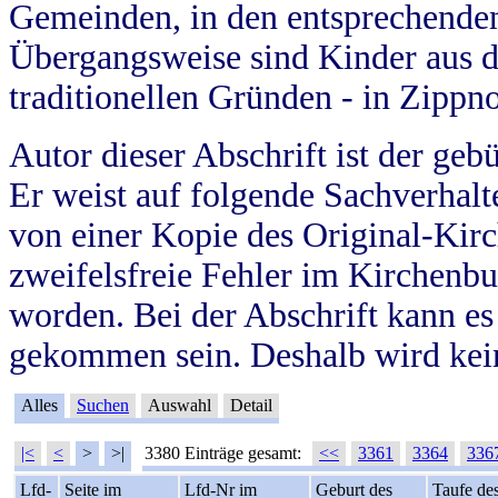
Gemeinden, in den entsprechende
Übergangsweise sind Kinder aus 
traditionellen Gründen - in Zippn
Autor dieser Abschrift ist der geb
Er weist auf folgende Sachverhalte
von einer Kopie des Original-Kirc
zweifelsfreie Fehler im Kirchenbuc
worden. Bei der Abschrift kann e
gekommen sein. Deshalb wird kein
Alles
Suchen
Auswahl
Detail
|<
<
>
>|
3380 Einträge gesamt:
<<
3361
3364
336
Lfd-
Seite im
Lfd-Nr im
Geburt des
Taufe de