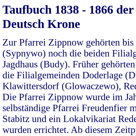
Taufbuch 1838 - 1866 der
Deutsch Krone
Zur Pfarrei Zippnow gehörten bi
(Sypnywo) noch die beiden Filial
Jagdhaus (Budy). Früher gehörten 
die Filialgemeinden Doderlage (D
Klawittersdorf (Glowaczewo), Red
Die Pfarrei Zippnow wurde im Jah
selbständige Pfarrei Freudenfier m
Stabitz und ein Lokalvikariat Red
wurden errichtet. Ab diesem Zeitp