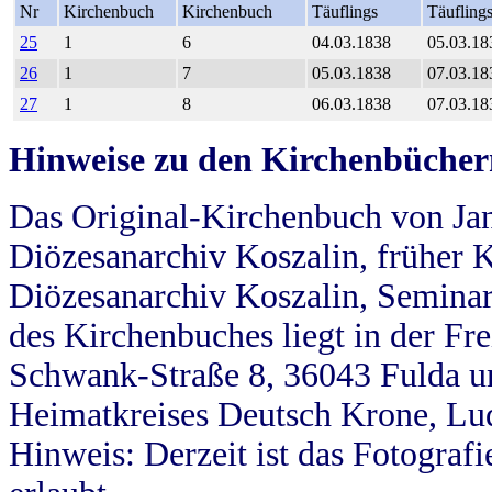
Nr
Kirchenbuch
Kirchenbuch
Täuflings
Täufling
25
1
6
04.03.1838
05.03.18
26
1
7
05.03.1838
07.03.18
27
1
8
06.03.1838
07.03.18
Hinweise zu den Kirchenbücher
Das Original-Kirchenbuch von Jan
Diözesanarchiv Koszalin, früher Kö
Diözesanarchiv Koszalin, Seminar
des Kirchenbuches liegt in der Fr
Schwank-Straße 8, 36043 Fulda u
Heimatkreises Deutsch Krone, Lu
Hinweis: Derzeit ist das Fotograf