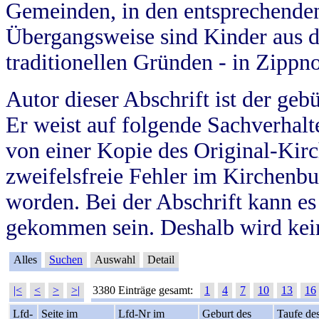
Gemeinden, in den entsprechende
Übergangsweise sind Kinder aus 
traditionellen Gründen - in Zippn
Autor dieser Abschrift ist der geb
Er weist auf folgende Sachverhalte
von einer Kopie des Original-Kirc
zweifelsfreie Fehler im Kirchenbuc
worden. Bei der Abschrift kann e
gekommen sein. Deshalb wird kein
Alles
Suchen
Auswahl
Detail
|<
<
>
>|
3380 Einträge gesamt:
1
4
7
10
13
16
Lfd-
Seite im
Lfd-Nr im
Geburt des
Taufe de