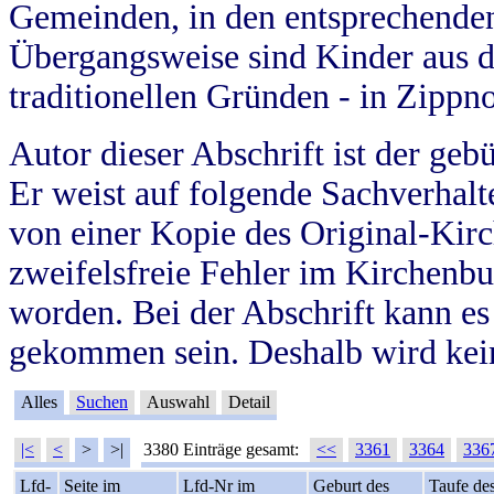
Gemeinden, in den entsprechende
Übergangsweise sind Kinder aus 
traditionellen Gründen - in Zippn
Autor dieser Abschrift ist der geb
Er weist auf folgende Sachverhalte
von einer Kopie des Original-Kirc
zweifelsfreie Fehler im Kirchenbuc
worden. Bei der Abschrift kann e
gekommen sein. Deshalb wird kein
Alles
Suchen
Auswahl
Detail
|<
<
>
>|
3380 Einträge gesamt:
<<
3361
3364
336
Lfd-
Seite im
Lfd-Nr im
Geburt des
Taufe de