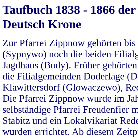
Taufbuch 1838 - 1866 der
Deutsch Krone
Zur Pfarrei Zippnow gehörten bi
(Sypnywo) noch die beiden Filial
Jagdhaus (Budy). Früher gehörten 
die Filialgemeinden Doderlage (D
Klawittersdorf (Glowaczewo), Red
Die Pfarrei Zippnow wurde im Jah
selbständige Pfarrei Freudenfier m
Stabitz und ein Lokalvikariat Red
wurden errichtet. Ab diesem Zeitp