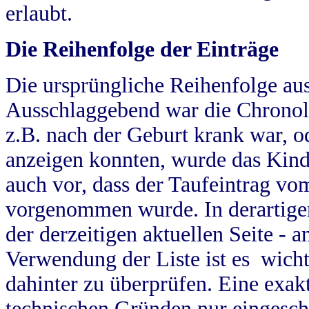
erlaubt.
Die Reihenfolge der Einträge
Die ursprüngliche Reihenfolge au
Ausschlaggebend war die Chronol
z.B. nach der Geburt krank war, od
anzeigen konnten, wurde das Kind
auch vor, dass der Taufeintrag vo
vorgenommen wurde. In derartigen
der derzeitigen aktuellen Seite -
Verwendung der Liste ist es wich
dahinter zu überprüfen. Eine exa
technischen Gründen nur eingesch