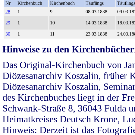
Nr
Kirchenbuch
Kirchenbuch
Täuflings
Täufling
28
1
9
08.03.1838
09.03.18
29
1
10
14.03.1838
18.03.18
30
1
11
23.03.1838
24.03.18
Hinweise zu den Kirchenbücher
Das Original-Kirchenbuch von Jan
Diözesanarchiv Koszalin, früher Kö
Diözesanarchiv Koszalin, Seminar
des Kirchenbuches liegt in der Fr
Schwank-Straße 8, 36043 Fulda u
Heimatkreises Deutsch Krone, Lu
Hinweis: Derzeit ist das Fotograf