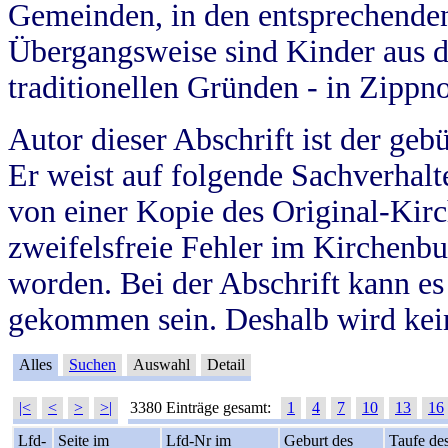
Gemeinden, in den entsprechende
Übergangsweise sind Kinder aus 
traditionellen Gründen - in Zippn
Autor dieser Abschrift ist der geb
Er weist auf folgende Sachverhalte
von einer Kopie des Original-Kirc
zweifelsfreie Fehler im Kirchenbuc
worden. Bei der Abschrift kann e
gekommen sein. Deshalb wird kein
Alles
Suchen
Auswahl
Detail
|<
<
>
>|
3380 Einträge gesamt:
1
4
7
10
13
16
Lfd-
Seite im
Lfd-Nr im
Geburt des
Taufe de