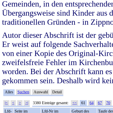
Gemeinden, in den entsprechende
Übergangsweise sind Kinder aus 
traditionellen Gründen - in Zippn
Autor dieser Abschrift ist der geb
Er weist auf folgende Sachverhalte
von einer Kopie des Original-Kirc
zweifelsfreie Fehler im Kirchenbuc
worden. Bei der Abschrift kann e
gekommen sein. Deshalb wird kein
Alles
Suchen
Auswahl
Detail
|<
<
>
>|
3380 Einträge gesamt:
<<
61
64
67
70
Lfd-
Seite im
Lfd-Nr im
Geburt des
Taufe de