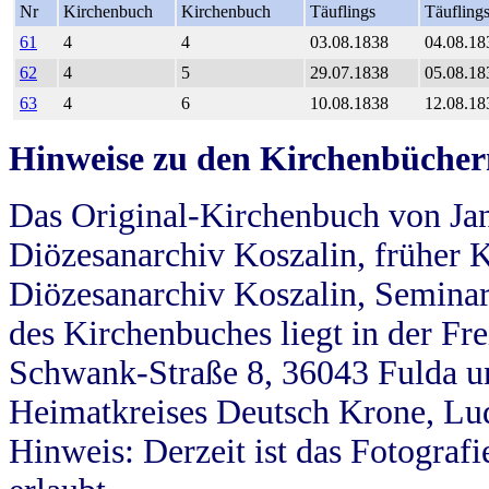
Nr
Kirchenbuch
Kirchenbuch
Täuflings
Täufling
61
4
4
03.08.1838
04.08.18
62
4
5
29.07.1838
05.08.18
63
4
6
10.08.1838
12.08.18
Hinweise zu den Kirchenbücher
Das Original-Kirchenbuch von Jan
Diözesanarchiv Koszalin, früher Kö
Diözesanarchiv Koszalin, Seminar
des Kirchenbuches liegt in der Fr
Schwank-Straße 8, 36043 Fulda u
Heimatkreises Deutsch Krone, Lu
Hinweis: Derzeit ist das Fotograf