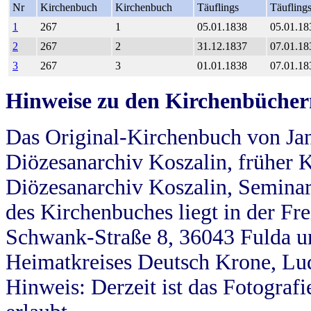
Nr
Kirchenbuch
Kirchenbuch
Täuflings
Täufling
1
267
1
05.01.1838
05.01.18
2
267
2
31.12.1837
07.01.18
3
267
3
01.01.1838
07.01.18
Hinweise zu den Kirchenbücher
Das Original-Kirchenbuch von Jan
Diözesanarchiv Koszalin, früher Kö
Diözesanarchiv Koszalin, Seminar
des Kirchenbuches liegt in der Fr
Schwank-Straße 8, 36043 Fulda u
Heimatkreises Deutsch Krone, Lu
Hinweis: Derzeit ist das Fotograf