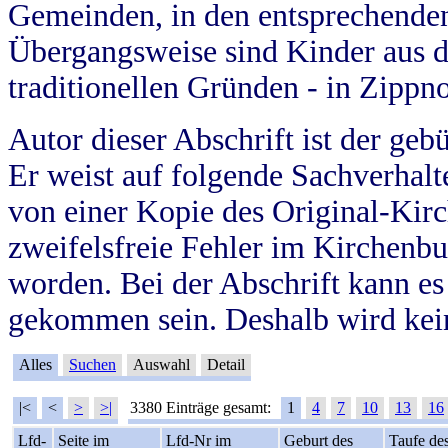
Gemeinden, in den entsprechende
Übergangsweise sind Kinder aus 
traditionellen Gründen - in Zippn
Autor dieser Abschrift ist der geb
Er weist auf folgende Sachverhalte
von einer Kopie des Original-Kirc
zweifelsfreie Fehler im Kirchenbuc
worden. Bei der Abschrift kann e
gekommen sein. Deshalb wird kein
Alles
Suchen
Auswahl
Detail
|<
<
>
>|
3380 Einträge gesamt:
1
4
7
10
13
16
Lfd-
Seite im
Lfd-Nr im
Geburt des
Taufe de