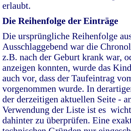
erlaubt.
Die Reihenfolge der Einträge
Die ursprüngliche Reihenfolge au
Ausschlaggebend war die Chronol
z.B. nach der Geburt krank war, od
anzeigen konnten, wurde das Kind
auch vor, dass der Taufeintrag vo
vorgenommen wurde. In derartigen
der derzeitigen aktuellen Seite -
Verwendung der Liste ist es wich
dahinter zu überprüfen. Eine exa
technischen Gründen nur eingesch