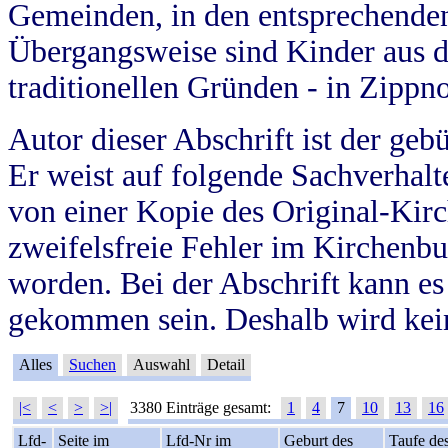
Gemeinden, in den entsprechende
Übergangsweise sind Kinder aus 
traditionellen Gründen - in Zippn
Autor dieser Abschrift ist der geb
Er weist auf folgende Sachverhalte
von einer Kopie des Original-Kirc
zweifelsfreie Fehler im Kirchenbuc
worden. Bei der Abschrift kann e
gekommen sein. Deshalb wird kein
Alles
Suchen
Auswahl
Detail
|<
<
>
>|
3380 Einträge gesamt:
1
4
7
10
13
16
Lfd-
Seite im
Lfd-Nr im
Geburt des
Taufe de