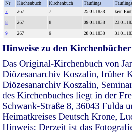
Nr
Kirchenbuch
Kirchenbuch
Täuflings
Täufling
7
267
7
25.01.1838
kein Eint
8
267
8
09.01.1838
23.01.18
9
267
9
28.01.1838
31.01.18
Hinweise zu den Kirchenbücher
Das Original-Kirchenbuch von Jan
Diözesanarchiv Koszalin, früher Kö
Diözesanarchiv Koszalin, Seminar
des Kirchenbuches liegt in der Fr
Schwank-Straße 8, 36043 Fulda u
Heimatkreises Deutsch Krone, Lu
Hinweis: Derzeit ist das Fotograf