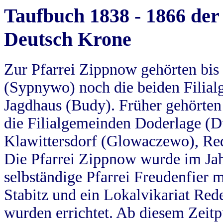
Taufbuch 1838 - 1866 der
Deutsch Krone
Zur Pfarrei Zippnow gehörten bi
(Sypnywo) noch die beiden Filial
Jagdhaus (Budy). Früher gehörten 
die Filialgemeinden Doderlage (D
Klawittersdorf (Glowaczewo), Red
Die Pfarrei Zippnow wurde im Jah
selbständige Pfarrei Freudenfier m
Stabitz und ein Lokalvikariat Red
wurden errichtet. Ab diesem Zeitp