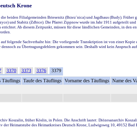
Deutsch Krone
ie beiden Filialgemeinden Briesenitz (Brzez`nica) und Jagdhaus (Budy). Früher g
yce) und Stabitz (Zdbice). Die Pfarrei Zippnow wurde im Jahr 1911 aufgeteilt und e
en errichtet. Ab diesem Zeitpunkt, müssen für diese ländlichen Gemeinden, in den
worden.
 auf folgende Sachverhalte hin: Die vorliegende Transkription ist von einer Kopie 
aber dennoch zu Übertragungsfehlern gekommen sein. Deshalb wird kein Anspruch auf 
7
3370
3373
3376
3379
 Täuflings
Taufe des Täuflings
Vorname des Täuflings
Name des Va
iv Koszalin, früher Köslin, in Polen. Die Anschrift lautet: Diözesanarchiv Koszal
v der Heimatstube des Heimatkreises Deutsch Krone, Ludwigsweg 10, 49152 Bad Ess