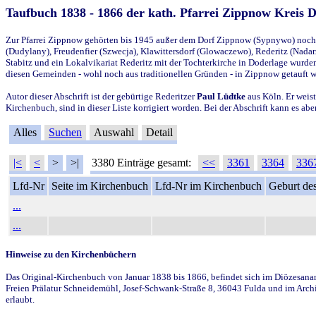
Taufbuch 1838 - 1866 der kath. Pfarrei Zippnow Kreis 
Zur Pfarrei Zippnow gehörten bis 1945 außer dem Dorf Zippnow (Sypnywo) noch d
(Dudylany), Freudenfier (Szwecja), Klawittersdorf (Glowaczewo), Rederitz (Nadarz
Stabitz und ein Lokalvikariat Rederitz mit der Tochterkirche in Doderlage wurd
diesen Gemeinden - wohl noch aus traditionellen Gründen - in Zippnow getauft 
Autor dieser Abschrift ist der gebürtige Rederitzer
Paul Lüdtke
aus Köln. Er weist
Kirchenbuch, sind in dieser Liste korrigiert worden. Bei der Abschrift kann es 
Alles
Suchen
Auswahl
Detail
|<
<
>
>|
3380 Einträge gesamt:
<<
3361
3364
336
Lfd-Nr
Seite im Kirchenbuch
Lfd-Nr im Kirchenbuch
Geburt des
...
...
Hinweise zu den Kirchenbüchern
Das Original-Kirchenbuch von Januar 1838 bis 1866, befindet sich im Diözesanarch
Freien Prälatur Schneidemühl, Josef-Schwank-Straße 8, 36043 Fulda und im Archi
erlaubt.