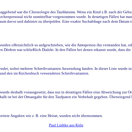
ggebend war die Chronologie des Taufdatums. Wenn ein Kind z.B. nach der Geburt 
rchenpersonal nicht unmittelbar vorgenommen wurde. In derartigen Fällen hat man d
raum davor und dahinter zu überprüfen. Eine exakte Suchabfrage nach dem Datum i
den offensichtlich so aufgeschrieben, wie die Amtsperson ihn verstanden hat, ode
n Dörfern war schließlich Dialekt. In den Fällen bei denen erkannt wurde, dass di
t, wobei mehrere Schreibvarianten Anwendung fanden. In dieser Liste wurde in de
n und den im Kirchenbuch verwendeten Schreibvarianten.
wurde deshalb vorausgesetzt, dass nur in derartigen Fällen eine Abweichung zur O
eshalb ist bei der Ortsangabe für den Taufpaten ein Vorbehalt gegeben. Überwiegen
weitere Angaben wie z. B. eine Heirat, wurden nicht übernommen.
Paul Lüdtke aus Köln