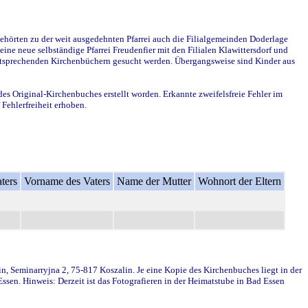
ehörten zu der weit ausgedehnten Pfarrei auch die Filialgemeinden Doderlage
ine neue selbständige Pfarrei Freudenfier mit den Filialen Klawittersdorf und
 entsprechenden Kirchenbüchern gesucht werden. Übergangsweise sind Kinder aus
des Original-Kirchenbuches erstellt worden. Erkannte zweifelsfreie Fehler im
Fehlerfreiheit erhoben.
ters
Vorname des Vaters
Name der Mutter
Wohnort der Eltern
in, Seminarryjna 2, 75-817 Koszalin. Je eine Kopie des Kirchenbuches liegt in der
en. Hinweis: Derzeit ist das Fotografieren in der Heimatstube in Bad Essen