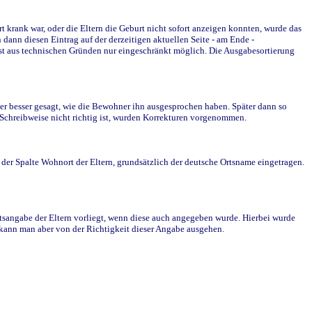
krank war, oder die Eltern die Geburt nicht sofort anzeigen konnten, wurde das
ann diesen Eintrag auf der derzeitigen aktuellen Seite - am Ende -
st aus technischen Gründen nur eingeschränkt möglich. Die Ausgabesortierung
r besser gesagt, wie die Bewohner ihn ausgesprochen haben. Später dann so
e Schreibweise nicht richtig ist, wurden Korrekturen vorgenommen.
r Spalte Wohnort der Eltern, grundsätzlich der deutsche Ortsname eingetragen.
rtsangabe der Eltern vorliegt, wenn diese auch angegeben wurde. Hierbei wurde
d kann man aber von der Richtigkeit dieser Angabe ausgehen.