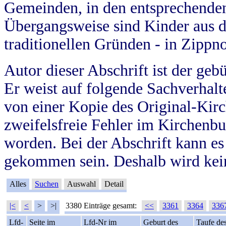
Gemeinden, in den entsprechende
Übergangsweise sind Kinder aus 
traditionellen Gründen - in Zippn
Autor dieser Abschrift ist der geb
Er weist auf folgende Sachverhalte
von einer Kopie des Original-Kirc
zweifelsfreie Fehler im Kirchenbuc
worden. Bei der Abschrift kann e
gekommen sein. Deshalb wird kein
Alles
Suchen
Auswahl
Detail
|<
<
>
>|
3380 Einträge gesamt:
<<
3361
3364
336
Lfd-
Seite im
Lfd-Nr im
Geburt des
Taufe de