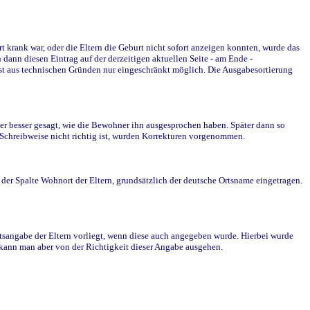
krank war, oder die Eltern die Geburt nicht sofort anzeigen konnten, wurde das
ann diesen Eintrag auf der derzeitigen aktuellen Seite - am Ende -
st aus technischen Gründen nur eingeschränkt möglich. Die Ausgabesortierung
r besser gesagt, wie die Bewohner ihn ausgesprochen haben. Später dann so
e Schreibweise nicht richtig ist, wurden Korrekturen vorgenommen.
r Spalte Wohnort der Eltern, grundsätzlich der deutsche Ortsname eingetragen.
rtsangabe der Eltern vorliegt, wenn diese auch angegeben wurde. Hierbei wurde
d kann man aber von der Richtigkeit dieser Angabe ausgehen.