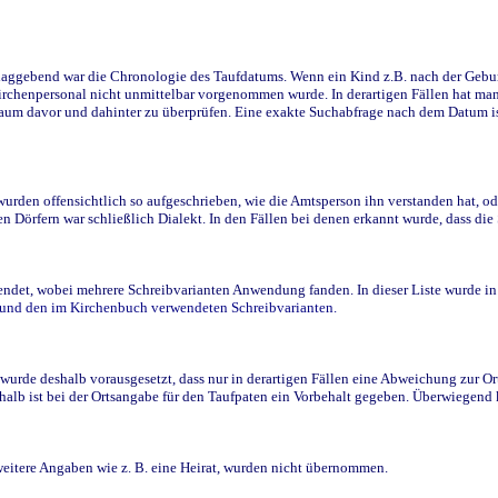
ggebend war die Chronologie des Taufdatums. Wenn ein Kind z.B. nach der Geburt 
rchenpersonal nicht unmittelbar vorgenommen wurde. In derartigen Fällen hat man d
raum davor und dahinter zu überprüfen. Eine exakte Suchabfrage nach dem Datum i
den offensichtlich so aufgeschrieben, wie die Amtsperson ihn verstanden hat, ode
n Dörfern war schließlich Dialekt. In den Fällen bei denen erkannt wurde, dass di
t, wobei mehrere Schreibvarianten Anwendung fanden. In dieser Liste wurde in de
n und den im Kirchenbuch verwendeten Schreibvarianten.
wurde deshalb vorausgesetzt, dass nur in derartigen Fällen eine Abweichung zur O
eshalb ist bei der Ortsangabe für den Taufpaten ein Vorbehalt gegeben. Überwiegen
weitere Angaben wie z. B. eine Heirat, wurden nicht übernommen.