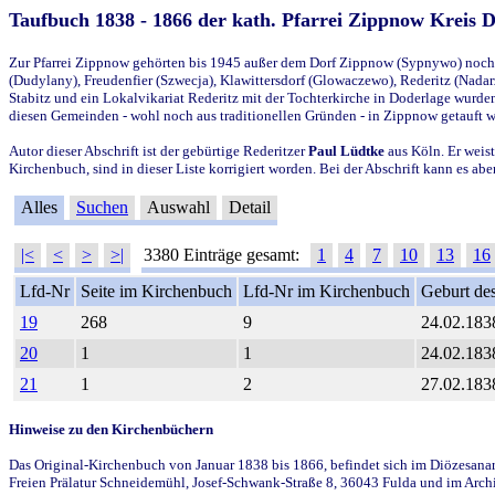
Taufbuch 1838 - 1866 der kath. Pfarrei Zippnow Kreis 
Zur Pfarrei Zippnow gehörten bis 1945 außer dem Dorf Zippnow (Sypnywo) noch d
(Dudylany), Freudenfier (Szwecja), Klawittersdorf (Glowaczewo), Rederitz (Nadarz
Stabitz und ein Lokalvikariat Rederitz mit der Tochterkirche in Doderlage wurd
diesen Gemeinden - wohl noch aus traditionellen Gründen - in Zippnow getauft 
Autor dieser Abschrift ist der gebürtige Rederitzer
Paul Lüdtke
aus Köln. Er weist
Kirchenbuch, sind in dieser Liste korrigiert worden. Bei der Abschrift kann es 
Alles
Suchen
Auswahl
Detail
|<
<
>
>|
3380 Einträge gesamt:
1
4
7
10
13
16
Lfd-Nr
Seite im Kirchenbuch
Lfd-Nr im Kirchenbuch
Geburt des
19
268
9
24.02.183
20
1
1
24.02.183
21
1
2
27.02.183
Hinweise zu den Kirchenbüchern
Das Original-Kirchenbuch von Januar 1838 bis 1866, befindet sich im Diözesanarch
Freien Prälatur Schneidemühl, Josef-Schwank-Straße 8, 36043 Fulda und im Archi