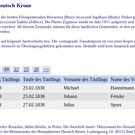
Deutsch Krone
ie beiden Filialgemeinden Briesenitz (Brzez`nica) und Jagdhaus (Budy). Früher g
yce) und Stabitz (Zdbice). Die Pfarrei Zippnow wurde im Jahr 1911 aufgeteilt und e
en errichtet. Ab diesem Zeitpunkt, müssen für diese ländlichen Gemeinden, in den
worden.
 auf folgende Sachverhalte hin: Die vorliegende Transkription ist von einer Kopie 
aber dennoch zu Übertragungsfehlern gekommen sein. Deshalb wird kein Anspruch auf 
19
22
25
28
>>
 Täuflings
Taufe des Täuflings
Vorname des Täuflings
Name des Va
8
25.02.1838
Michael
Hannemann
8
25.02.1838
Johann
Fenske
8
27.02.1838
Julius
Spors
iv Koszalin, früher Köslin, in Polen. Die Anschrift lautet: Diözesanarchiv Koszal
v der Heimatstube des Heimatkreises Deutsch Krone, Ludwigsweg 10, 49152 Bad Ess