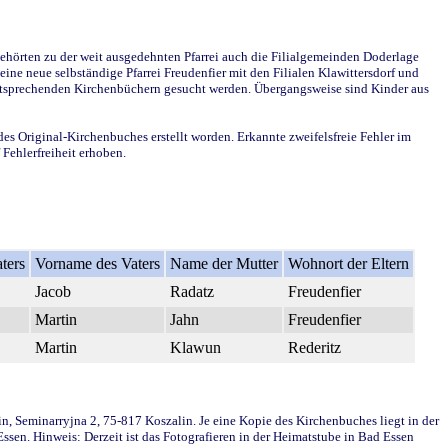
ehörten zu der weit ausgedehnten Pfarrei auch die Filialgemeinden Doderlage
ine neue selbständige Pfarrei Freudenfier mit den Filialen Klawittersdorf und
 entsprechenden Kirchenbüchern gesucht werden. Übergangsweise sind Kinder aus
des Original-Kirchenbuches erstellt worden. Erkannte zweifelsfreie Fehler im
Fehlerfreiheit erhoben.
ters
Vorname des Vaters
Name der Mutter
Wohnort der Eltern
Jacob
Radatz
Freudenfier
Martin
Jahn
Freudenfier
Martin
Klawun
Rederitz
in, Seminarryjna 2, 75-817 Koszalin. Je eine Kopie des Kirchenbuches liegt in der
en. Hinweis: Derzeit ist das Fotografieren in der Heimatstube in Bad Essen