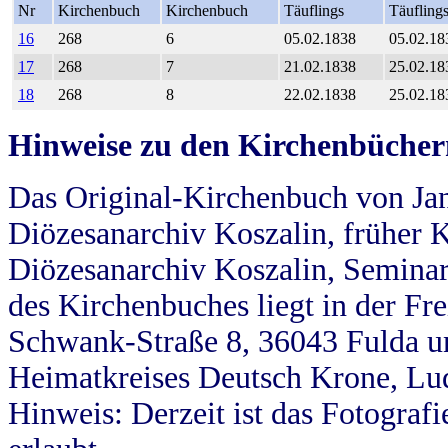
Nr
Kirchenbuch
Kirchenbuch
Täuflings
Täufling
16
268
6
05.02.1838
05.02.18
17
268
7
21.02.1838
25.02.18
18
268
8
22.02.1838
25.02.18
Hinweise zu den Kirchenbücher
Das Original-Kirchenbuch von Jan
Diözesanarchiv Koszalin, früher Kö
Diözesanarchiv Koszalin, Seminar
des Kirchenbuches liegt in der Fr
Schwank-Straße 8, 36043 Fulda u
Heimatkreises Deutsch Krone, Lu
Hinweis: Derzeit ist das Fotograf