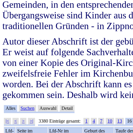
Gemeinden, in den entsprechende
Übergangsweise sind Kinder aus 
traditionellen Gründen - in Zippn
Autor dieser Abschrift ist der geb
Er weist auf folgende Sachverhalte
von einer Kopie des Original-Kirc
zweifelsfreie Fehler im Kirchenbuc
worden. Bei der Abschrift kann e
gekommen sein. Deshalb wird kein
Alles
Suchen
Auswahl
Detail
|<
<
>
>|
3380 Einträge gesamt:
1
4
7
10
13
16
Lfd-
Seite im
Lfd-Nr im
Geburt des
Taufe de